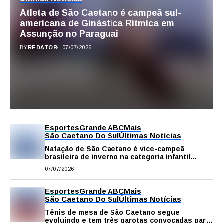
Atleta de São Caetano é campeã sul-
americana de Ginástica Rítmica em
Assunção no Paraguai
BY
REDATOR
07/07/2026
Esportes
Grande ABC
Mais
São Caetano Do Sul
Últimas Notícias
Natação de São Caetano é vice-campeã
brasileira de inverno na categoria infantil
feminino
07/07/2026
Esportes
Grande ABC
Mais
São Caetano Do Sul
Últimas Notícias
Tênis de mesa de São Caetano segue
evoluindo e tem três garotas convocadas para