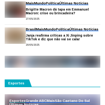
Mais
Mundo
Política
Últimas Notícias
Brigitte Macron dá tapa em Emmanuel
Macron: crise ou brincadeira?
27/05/2025
Brasil
Mais
Mundo
Política
Últimas Notícias
Janja reafirma críticas a Xi Jinping sobre
TikTok e diz que não vai se calar
20/05/2025
Esportes
Esportes
Grande ABC
Mais
São Caetano Do Sul
Últimas Notícias