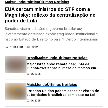
Mais
Mundo
Política
Últimas Notícias
EUA cercam ministros do STF com a
Magnitsky: reflexo da centralização de
poder de Lula
Sanções visam judiciário e governo brasileiros;
levantamento detalhado expõe fragilidade institucional e
risco ao Estado de Direito no país. 1. Cerco internacional
em...
BY
REDATOR
11/08/2025
Brasil
Mais
Mundo
Últimas Notícias
Major israelense rebate pergunta da
GloboNews sobre número de mortos em
Israel e vídeo repercute nas redes
23/06/2025
Mais
Mundo
Últimas Notícias
Estados Unidos podem cancelar vistos de
autoridades brasileiras com base na Lei
Magnitsky
02/06/2025