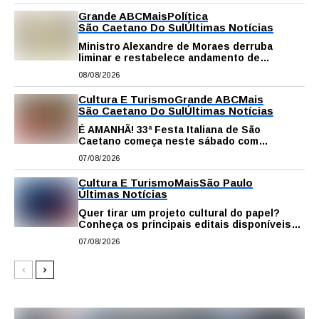
Grande ABC
Mais
Política
São Caetano Do Sul
Últimas Notícias
Ministro Alexandre de Moraes derruba
liminar e restabelece andamento de
comissão processante contra vereador
08/08/2026
Matheus Gianello
Cultura E Turismo
Grande ABC
Mais
São Caetano Do Sul
Últimas Notícias
É AMANHÃ! 33ª Festa Italiana de São
Caetano começa neste sábado com
gastronomia, música e solidariedade
07/08/2026
Cultura E Turismo
Mais
São Paulo
Últimas Notícias
Quer tirar um projeto cultural do papel?
Conheça os principais editais disponíveis
em São Paulo
07/08/2026