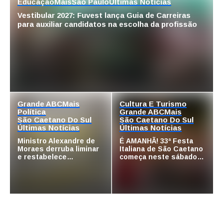
Educação
Mais
São Paulo
Últimas Notícias
Vestibular 2027: Fuvest lança Guia de Carreiras
para auxiliar candidatos na escolha da profissão
Grande ABC
Mais
Cultura E Turismo
Política
Grande ABC
Mais
São Caetano Do Sul
São Caetano Do Sul
Últimas Notícias
Últimas Notícias
Ministro Alexandre de
É AMANHÃ! 33ª Festa
Moraes derruba liminar
Italiana de São Caetano
e restabelece
começa neste sábado
andamento de comissão
com gastronomia,
processante contra
música e solidariedade
vereador Matheus
Gianello