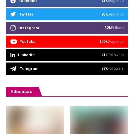
Facebook
23k
Seguindo
Twitter
93k
Seguindo
Instagram
32k
Follows
Youtube
100k
Seguindo
Linkedin
21k
Followers
Telegram
88k
Followers
Educação