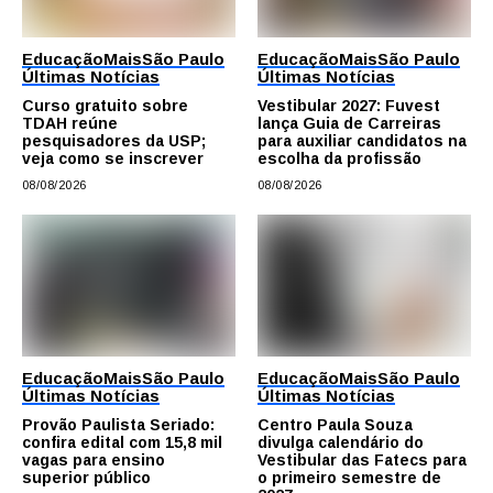
Educação
Mais
São Paulo
Educação
Mais
São Paulo
Últimas Notícias
Últimas Notícias
Curso gratuito sobre
Vestibular 2027: Fuvest
TDAH reúne
lança Guia de Carreiras
pesquisadores da USP;
para auxiliar candidatos na
veja como se inscrever
escolha da profissão
08/08/2026
08/08/2026
Educação
Mais
São Paulo
Educação
Mais
São Paulo
Últimas Notícias
Últimas Notícias
Provão Paulista Seriado:
Centro Paula Souza
confira edital com 15,8 mil
divulga calendário do
vagas para ensino
Vestibular das Fatecs para
superior público
o primeiro semestre de