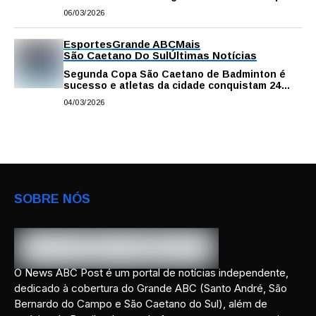
a Seleção Brasileira Sub-15
06/03/2026
Esportes
Grande ABC
Mais
São Caetano Do Sul
Últimas Notícias
Segunda Copa São Caetano de Badminton é
sucesso e atletas da cidade conquistam 24
medalhas sendo 11 de ouro
04/03/2026
SOBRE NÓS
O News ABC Post é um portal de notícias independente,
dedicado à cobertura do Grande ABC (Santo André, São
Bernardo do Campo e São Caetano do Sul), além de