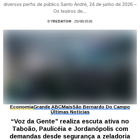
diversos perfis de público Santo André, 24 de junho de 2026 –
Os teatros de...
BY
REDATOR
25/06/2026
Economia
Grande ABC
Mais
São Bernardo Do Campo
Últimas Notícias
“Voz da Gente” realiza escuta ativa no
Taboão, Paulicéia e Jordanópolis com
demandas desde segurança a zeladoria