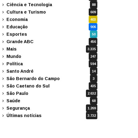
Ciência e Tecnologia
88
Cultura e Turismo
609
Economia
403
Educação
906
Esportes
50
Grande ABC
456
Mais
3.335
Mundo
247
Política
594
Santo André
14
São Bernardo do Campo
3
São Caetano do Sul
435
São Paulo
2.632
Saúde
68
Segurança
1.269
Últimas notícias
3.732