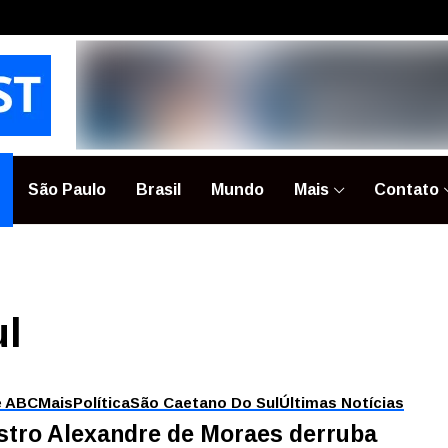
São Paulo
Brasil
Mundo
Mais
Contato
ul
e ABC
Mais
Política
São Caetano Do Sul
Últimas Notícias
stro Alexandre de Moraes derruba