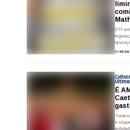
limi
comi
Math
STF ent
legisla
apuraçã
BY
REDA
Cultur
Última
É AM
Caet
gast
Tradici
e segue
entidad