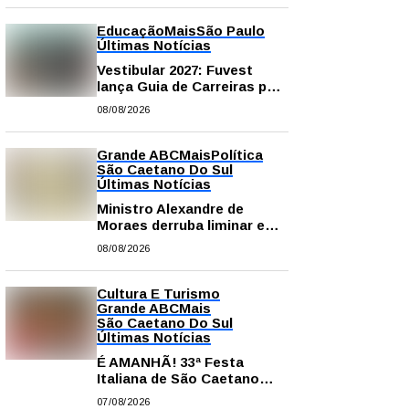
Educação
Mais
São Paulo
Últimas Notícias
Vestibular 2027: Fuvest
lança Guia de Carreiras para
auxiliar candidatos na
08/08/2026
escolha da profissão
Grande ABC
Mais
Política
São Caetano Do Sul
Últimas Notícias
Ministro Alexandre de
Moraes derruba liminar e
restabelece andamento de
08/08/2026
comissão processante
contra vereador Matheus
Gianello
Cultura E Turismo
Grande ABC
Mais
São Caetano Do Sul
Últimas Notícias
É AMANHÃ! 33ª Festa
Italiana de São Caetano
começa neste sábado com
07/08/2026