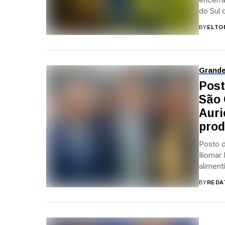
do Sul 
BY
ELTO
Grand
Post
São 
Auri
prod
Posto d
Iliomar
aliment
BY
REDA