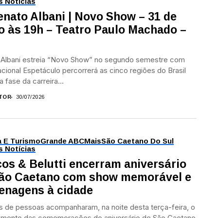
s Notícias
enato Albani | Novo Show – 31 de
o às 19h – Teatro Paulo Machado –
 Albani estreia “Novo Show” no segundo semestre com
acional Espetáculo percorrerá as cinco regiões do Brasil
 fase da carreira...
TOR
30/07/2026
a E Turismo
Grande ABC
Mais
São Caetano Do Sul
s Notícias
os & Belutti encerram aniversário
ão Caetano com show memorável e
nagens à cidade
s de pessoas acompanharam, na noite desta terça-feira, o
amento das comemorações do aniversário de São Caetano