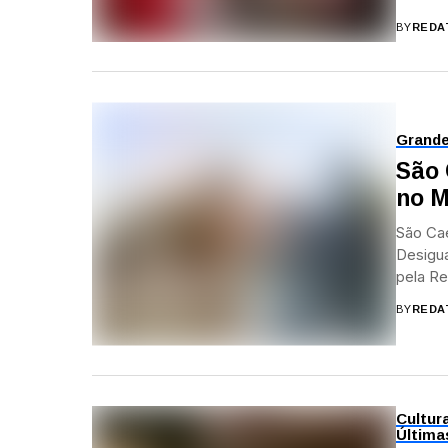
BY
REDA
Grand
São 
no M
São Ca
Desigua
pela Re
BY
REDA
Cultur
Última