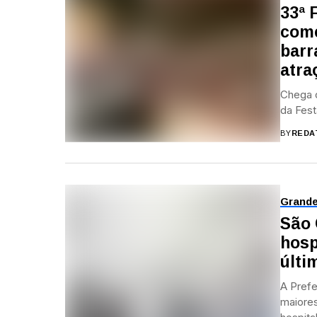
33ª 
come
barr
atra
Chega o
da Fest
BY
REDA
Grand
São 
hosp
últi
A Prefe
maiores