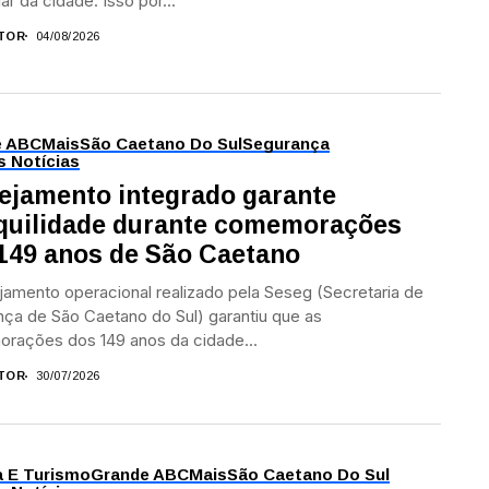
ar da cidade. Isso por...
TOR
04/08/2026
e ABC
Mais
São Caetano Do Sul
Segurança
s Notícias
ejamento integrado garante
quilidade durante comemorações
149 anos de São Caetano
jamento operacional realizado pela Seseg (Secretaria de
ça de São Caetano do Sul) garantiu que as
rações dos 149 anos da cidade...
TOR
30/07/2026
a E Turismo
Grande ABC
Mais
São Caetano Do Sul