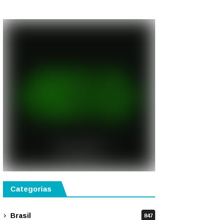
gastronomia, música e
solidariedade
Categorias
Brasil
847