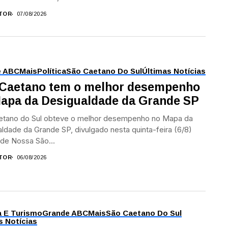
TOR
07/08/2026
e ABC
Mais
Política
São Caetano Do Sul
Últimas Notícias
Caetano tem o melhor desempenho
apa da Desigualdade da Grande SP
etano do Sul obteve o melhor desempenho no Mapa da
ldade da Grande SP, divulgado nesta quinta-feira (6/8)
de Nossa São...
TOR
06/08/2026
a E Turismo
Grande ABC
Mais
São Caetano Do Sul
s Notícias