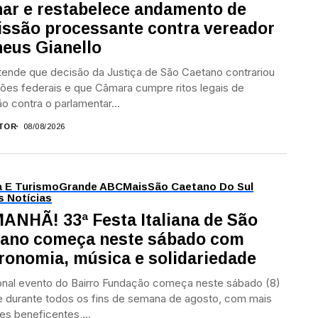
nar e restabelece andamento de
ssão processante contra vereador
eus Gianello
ende que decisão da Justiça de São Caetano contrariou
ções federais e que Câmara cumpre ritos legais de
o contra o parlamentar...
TOR
08/08/2026
a E Turismo
Grande ABC
Mais
São Caetano Do Sul
s Notícias
ANHÃ! 33ª Festa Italiana de São
ano começa neste sábado com
ronomia, música e solidariedade
onal evento do Bairro Fundação começa neste sábado (8)
 durante todos os fins de semana de agosto, com mais
es beneficentes,...