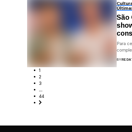
Cultur
Última
São 
show
cons
Para ce
complet
BY
REDA
1
2
3
…
44