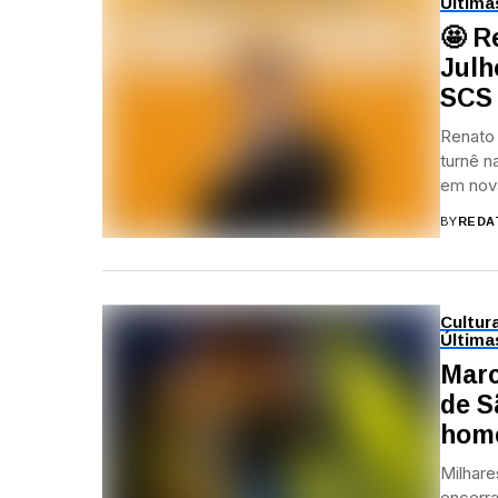
Última
🤩 R
Julh
SCS
Renato
turnê n
em nova
BY
REDA
Cultur
Última
Marc
de S
home
Milhare
encerr