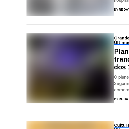
hospital
BY
REDA
Grand
Última
Plan
tran
dos 
O plane
Seguran
comemo
BY
REDA
Cultur