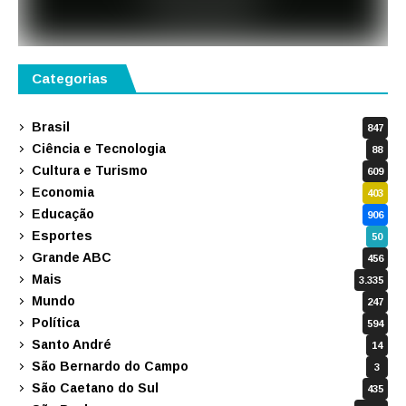
Categorias
Brasil
847
Ciência e Tecnologia
88
Cultura e Turismo
609
Economia
403
Educação
906
Esportes
50
Grande ABC
456
Mais
3.335
Mundo
247
Política
594
Santo André
14
São Bernardo do Campo
3
São Caetano do Sul
435