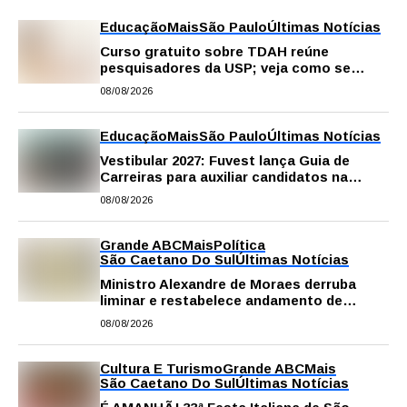
Educação
Mais
São Paulo
Últimas Notícias
Curso gratuito sobre TDAH reúne
pesquisadores da USP; veja como se
inscrever
08/08/2026
Educação
Mais
São Paulo
Últimas Notícias
Vestibular 2027: Fuvest lança Guia de
Carreiras para auxiliar candidatos na
escolha da profissão
08/08/2026
Grande ABC
Mais
Política
São Caetano Do Sul
Últimas Notícias
Ministro Alexandre de Moraes derruba
liminar e restabelece andamento de
comissão processante contra vereador
08/08/2026
Matheus Gianello
Cultura E Turismo
Grande ABC
Mais
São Caetano Do Sul
Últimas Notícias