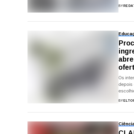
BY
REDA
Educa
Proc
ingr
abre
ofer
Os inte
depois 
escolhi
BY
ELTO
Ciênci
CLA