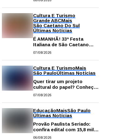
08/08/2026
comissão processante
contra vereador Matheus
Gianello
Cultura E Turismo
Grande ABC
Mais
São Caetano Do Sul
Últimas Notícias
É AMANHÃ! 33ª Festa
Italiana de São Caetano
começa neste sábado com
07/08/2026
gastronomia, música e
solidariedade
Cultura E Turismo
Mais
São Paulo
Últimas Notícias
Quer tirar um projeto
cultural do papel? Conheça
os principais editais
07/08/2026
disponíveis em São Paulo
Educação
Mais
São Paulo
Últimas Notícias
Provão Paulista Seriado:
confira edital com 15,8 mil
vagas para ensino superior
06/08/2026