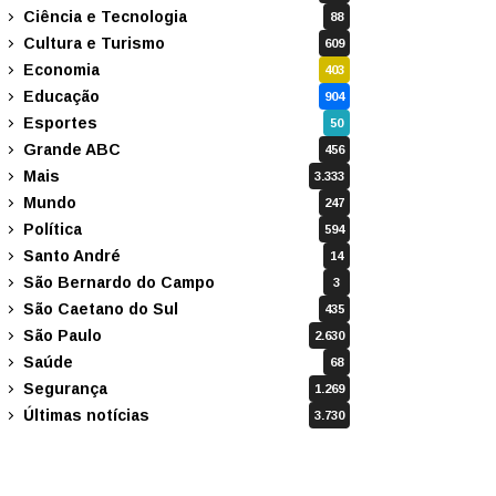
Ciência e Tecnologia
88
Cultura e Turismo
609
Economia
403
Educação
904
Esportes
50
Grande ABC
456
Mais
3.333
Mundo
247
Política
594
Santo André
14
São Bernardo do Campo
3
São Caetano do Sul
435
São Paulo
2.630
Saúde
68
Segurança
1.269
Últimas notícias
3.730