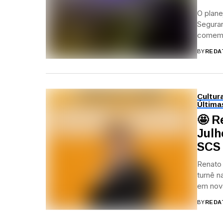
O plane
Seguran
comemo
BY
REDA
Cultur
Última
🤩 R
Julh
SCS
Renato
turnê n
em nova
BY
REDA