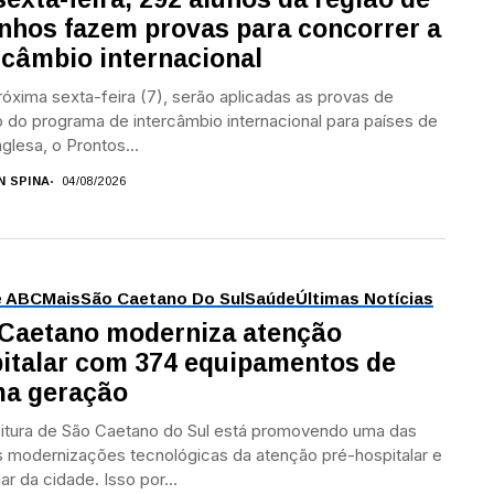
nhos fazem provas para concorrer a
rcâmbio internacional
róxima sexta-feira (7), serão aplicadas as provas de
 do programa de intercâmbio internacional para países de
nglesa, o Prontos...
N SPINA
04/08/2026
e ABC
Mais
São Caetano Do Sul
Saúde
Últimas Notícias
Caetano moderniza atenção
italar com 374 equipamentos de
ma geração
itura de São Caetano do Sul está promovendo uma das
 modernizações tecnológicas da atenção pré-hospitalar e
ar da cidade. Isso por...