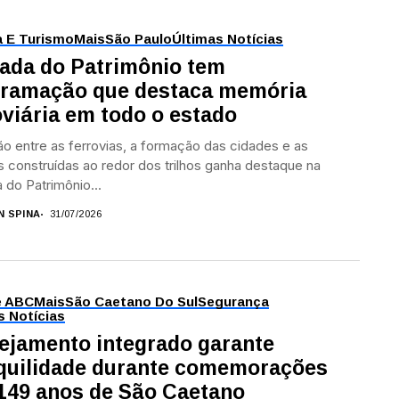
a E Turismo
Mais
São Paulo
Últimas Notícias
ada do Patrimônio tem
ramação que destaca memória
oviária em todo o estado
ão entre as ferrovias, a formação das cidades e as
as construídas ao redor dos trilhos ganha destaque na
 do Patrimônio...
N SPINA
31/07/2026
e ABC
Mais
São Caetano Do Sul
Segurança
s Notícias
ejamento integrado garante
quilidade durante comemorações
149 anos de São Caetano