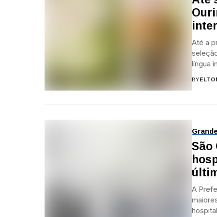
Ouri
inte
Até a p
seleção
língua i
BY
ELTO
Grand
São 
hosp
últi
A Prefe
maiores
hospital