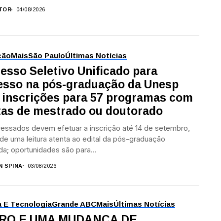
TOR
04/08/2026
ção
Mais
São Paulo
Últimas Notícias
esso Seletivo Unificado para
esso na pós-graduação da Unesp
 inscrições para 57 programas com
tas de mestrado ou doutorado
ressados devem efetuar a inscrição até 14 de setembro,
de uma leitura atenta ao edital da pós-graduação
da; oportunidades são para...
N SPINA
03/08/2026
a E Tecnologia
Grande ABC
Mais
Últimas Notícias
RO E UMA MUDANÇA DE