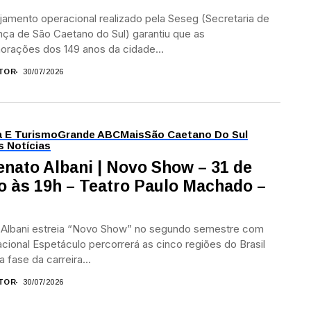
jamento operacional realizado pela Seseg (Secretaria de
ça de São Caetano do Sul) garantiu que as
rações dos 149 anos da cidade...
TOR
30/07/2026
a E Turismo
Grande ABC
Mais
São Caetano Do Sul
s Notícias
enato Albani | Novo Show – 31 de
o às 19h – Teatro Paulo Machado –
 Albani estreia “Novo Show” no segundo semestre com
acional Espetáculo percorrerá as cinco regiões do Brasil
 fase da carreira...
TOR
30/07/2026