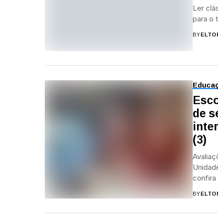
Ler clás
para o 
BY
ELTO
Educa
Esco
de s
inte
(3)
Avaliaç
Unidade
confira a
BY
ELTO