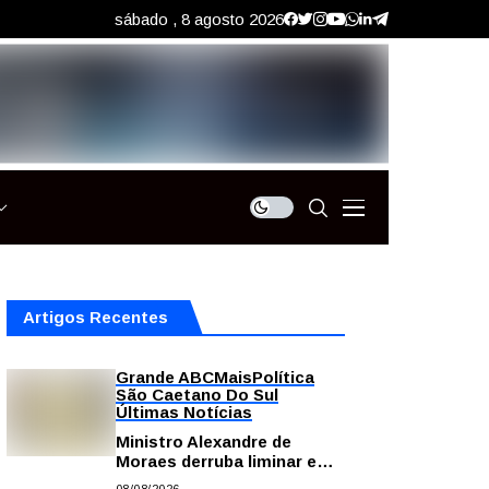
sábado , 8 agosto 2026
Artigos Recentes
Grande ABC
Mais
Política
São Caetano Do Sul
Últimas Notícias
Ministro Alexandre de
Moraes derruba liminar e
restabelece andamento de