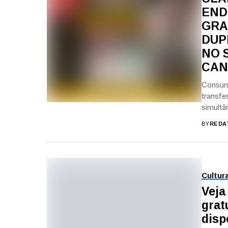
END
GRA
DUP
NO 
CAN
Consum
transfe
simultâ
BY
REDA
Cultur
Veja
grat
disp