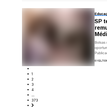
Educa
SP t
remu
Médi
Bolsas 
oportu
Publica
BY
ELTO
1
2
3
4
…
373