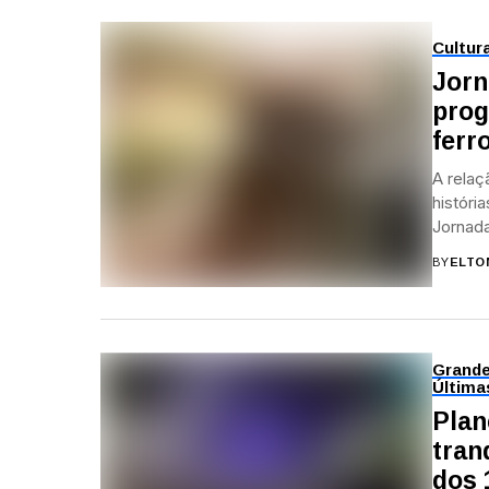
Cultur
Jorn
prog
ferr
A relaç
históri
Jornada
BY
ELTO
Grand
Última
Plan
tran
dos 