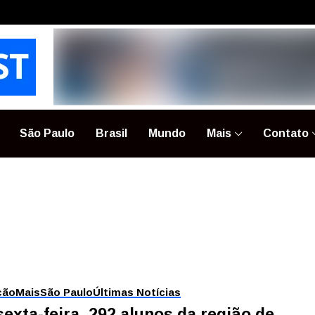
São Paulo
Brasil
Mundo
Mais
Contato
ção
Mais
São Paulo
Últimas Notícias
sexta-feira, 292 alunos da região de