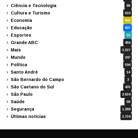
Ciência e Tecnologia
88
Cultura e Turismo
610
Economia
403
Educação
907
Esportes
50
Grande ABC
456
Mais
3.337
Mundo
247
Política
594
Santo André
14
São Bernardo do Campo
3
São Caetano do Sul
435
São Paulo
2.634
Saúde
68
Segurança
1.269
Últimas notícias
3.734