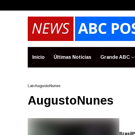
Início
Últimas Notícias
Grande ABC
Lar
AugustoNunes
AugustoNunes
Brasil
P