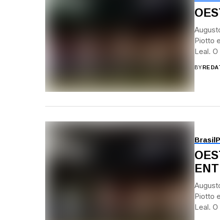
OEST
Augusto
Piotto 
Leal. O
BY
REDA
Brasil
P
OES
ENT
Augusto
Piotto 
Leal. O