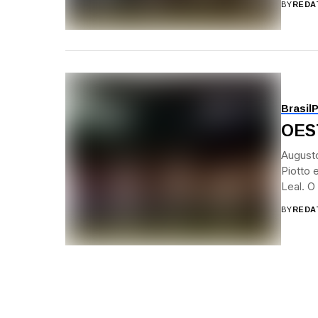
BY
REDA
Brasil
P
OEST
Augusto
Piotto 
Leal. O
BY
REDA