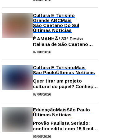
08/08/2026
comissão processante
contra vereador Matheus
Gianello
Cultura E Turismo
Grande ABC
Mais
São Caetano Do Sul
Últimas Notícias
É AMANHÃ! 33ª Festa
Italiana de São Caetano
começa neste sábado com
07/08/2026
gastronomia, música e
solidariedade
Cultura E Turismo
Mais
São Paulo
Últimas Notícias
Quer tirar um projeto
cultural do papel? Conheça
os principais editais
07/08/2026
disponíveis em São Paulo
Educação
Mais
São Paulo
Últimas Notícias
Provão Paulista Seriado:
confira edital com 15,8 mil
vagas para ensino superior
06/08/2026