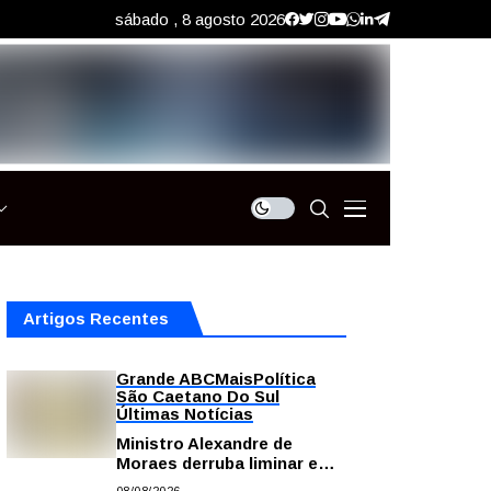
sábado , 8 agosto 2026
Artigos Recentes
Grande ABC
Mais
Política
São Caetano Do Sul
Últimas Notícias
Ministro Alexandre de
Moraes derruba liminar e
restabelece andamento de