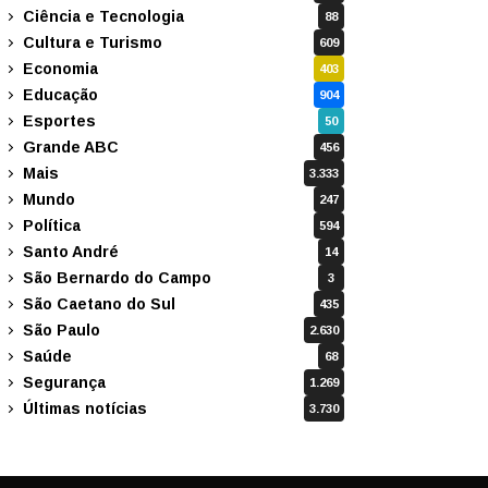
Ciência e Tecnologia
88
Cultura e Turismo
609
Economia
403
Educação
904
Esportes
50
Grande ABC
456
Mais
3.333
Mundo
247
Política
594
Santo André
14
São Bernardo do Campo
3
São Caetano do Sul
435
São Paulo
2.630
Saúde
68
Segurança
1.269
Últimas notícias
3.730