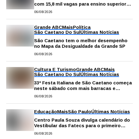
com 15,8 mil vagas para ensino superior
público
06/08/2026
Grande ABC
Mais
Política
São Caetano Do Sul
Últimas Notícias
São Caetano tem o melhor desempenho
no Mapa da Desigualdade da Grande SP
06/08/2026
Cultura E Turismo
Grande ABC
Mais
São Caetano Do Sul
Últimas Notícias
33ª Festa Italiana de São Caetano começa
neste sábado com mais barracas e
novidades em decoração e atrações
06/08/2026
Educação
Mais
São Paulo
Últimas Notícias
Centro Paula Souza divulga calendário do
Vestibular das Fatecs para o primeiro
semestre de 2027
06/08/2026