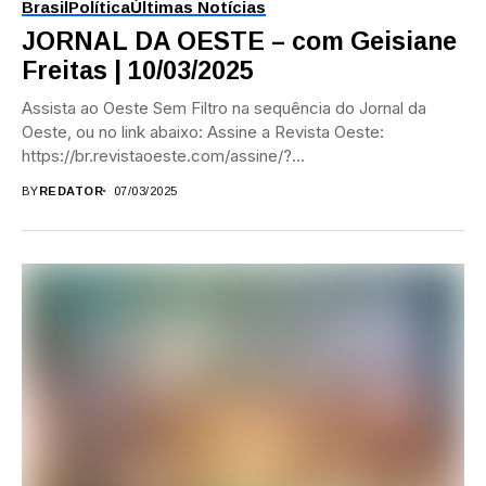
Brasil
Política
Últimas Notícias
JORNAL DA OESTE – com Geisiane
Freitas | 10/03/2025
Assista ao Oeste Sem Filtro na sequência do Jornal da
Oeste, ou no link abaixo: Assine a Revista Oeste:
https://br.revistaoeste.com/assine/?
utm_source=YT&utm_medium=Jornal_Oeste&utm_campaign=
BY
REDATOR
07/03/2025
Acesse a Revista...