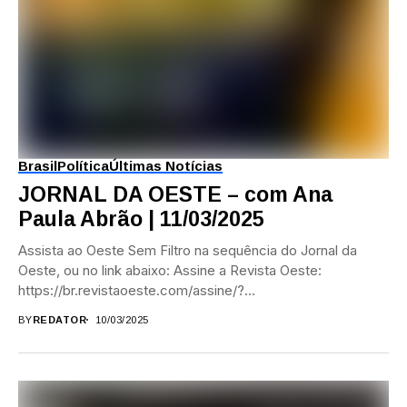
Brasil
Política
Últimas Notícias
JORNAL DA OESTE – com Ana
Paula Abrão | 11/03/2025
Assista ao Oeste Sem Filtro na sequência do Jornal da
Oeste, ou no link abaixo: Assine a Revista Oeste:
https://br.revistaoeste.com/assine/?
utm_source=YT&utm_medium=Jornal_Oeste&utm_campaign=
BY
REDATOR
10/03/2025
Acesse a Revista...