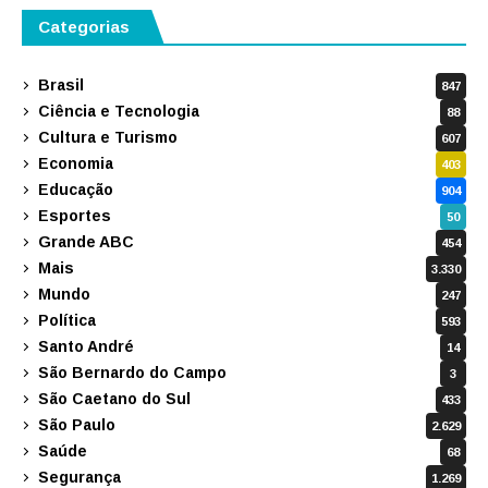
Categorias
Brasil
847
Ciência e Tecnologia
88
Cultura e Turismo
607
Economia
403
Educação
904
Esportes
50
Grande ABC
454
Mais
3.330
Mundo
247
Política
593
Santo André
14
São Bernardo do Campo
3
São Caetano do Sul
433
São Paulo
2.629
Saúde
68
Segurança
1.269