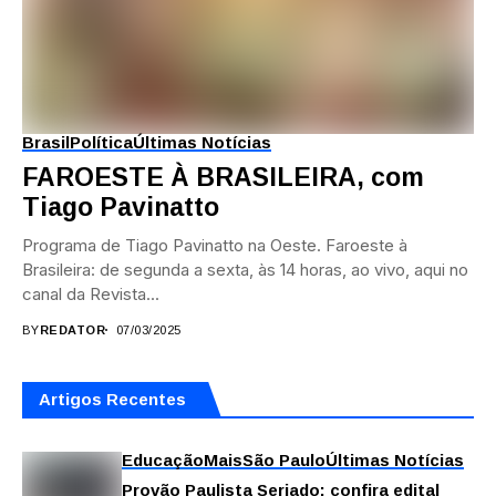
Brasil
Política
Últimas Notícias
FAROESTE À BRASILEIRA, com
Tiago Pavinatto
Programa de Tiago Pavinatto na Oeste. Faroeste à
Brasileira: de segunda a sexta, às 14 horas, ao vivo, aqui no
canal da Revista...
BY
REDATOR
07/03/2025
Artigos Recentes
Educação
Mais
São Paulo
Últimas Notícias
Provão Paulista Seriado: confira edital