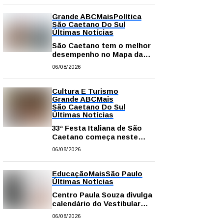
Grande ABC
Mais
Política
São Caetano Do Sul
Últimas Notícias
São Caetano tem o melhor
desempenho no Mapa da
Desigualdade da Grande SP
06/08/2026
Cultura E Turismo
Grande ABC
Mais
São Caetano Do Sul
Últimas Notícias
33ª Festa Italiana de São
Caetano começa neste
sábado com mais barracas
06/08/2026
e novidades em decoração
e atrações
Educação
Mais
São Paulo
Últimas Notícias
Centro Paula Souza divulga
calendário do Vestibular
das Fatecs para o primeiro
06/08/2026