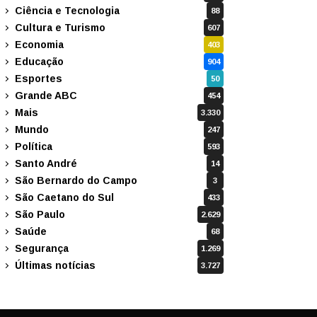
Ciência e Tecnologia
88
Cultura e Turismo
607
Economia
403
Educação
904
Esportes
50
Grande ABC
454
Mais
3.330
Mundo
247
Política
593
Santo André
14
São Bernardo do Campo
3
São Caetano do Sul
433
São Paulo
2.629
Saúde
68
Segurança
1.269
Últimas notícias
3.727