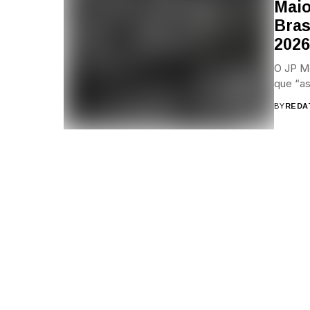
Maio
Bras
2026
O JP Mo
que “as
BY
REDA