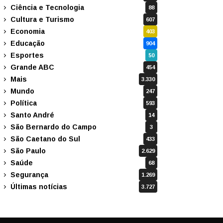
Ciência e Tecnologia
88
Cultura e Turismo
607
Economia
403
Educação
904
Esportes
50
Grande ABC
454
Mais
3.330
Mundo
247
Política
593
Santo André
14
São Bernardo do Campo
3
São Caetano do Sul
433
São Paulo
2.629
Saúde
68
Segurança
1.269
Últimas notícias
3.727