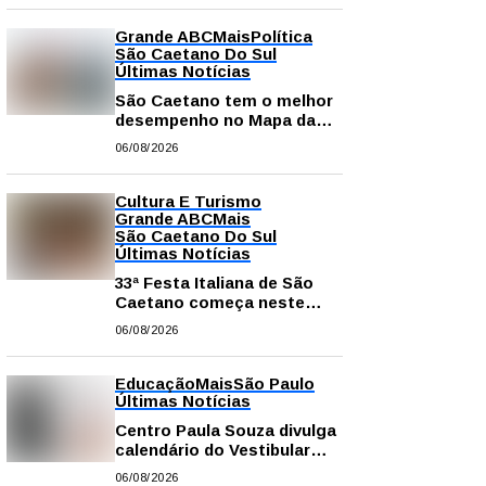
Grande ABC
Mais
Política
São Caetano Do Sul
Últimas Notícias
São Caetano tem o melhor
desempenho no Mapa da
Desigualdade da Grande SP
06/08/2026
Cultura E Turismo
Grande ABC
Mais
São Caetano Do Sul
Últimas Notícias
33ª Festa Italiana de São
Caetano começa neste
sábado com mais barracas
06/08/2026
e novidades em decoração
e atrações
Educação
Mais
São Paulo
Últimas Notícias
Centro Paula Souza divulga
calendário do Vestibular
das Fatecs para o primeiro
06/08/2026