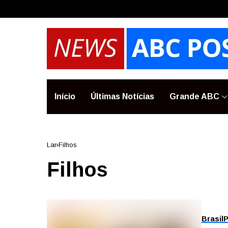
Início
Últimas Notícias
Grande ABC
Lar
Filhos
Filhos
Brasil
P