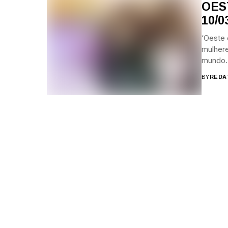
OES
10/0
‘Oeste
mulhere
mundo. 
BY
REDA