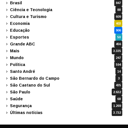
Brasil
847
Ciência e Tecnologia
88
Cultura e Turismo
609
Economia
403
Educação
906
Esportes
50
Grande ABC
456
Mais
3.335
Mundo
247
Política
594
Santo André
14
São Bernardo do Campo
3
São Caetano do Sul
435
São Paulo
2.632
Saúde
68
Segurança
1.269
Últimas notícias
3.732