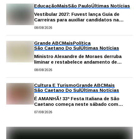
Educação
Mais
São Paulo
Últimas Notícias
Vestibular 2027: Fuvest lança Guia de
Carreiras para auxiliar candidatos na
escolha da profissão
08/08/2026
Grande ABC
Mais
Política
São Caetano Do Sul
Últimas Notícias
Ministro Alexandre de Moraes derruba
liminar e restabelece andamento de
comissão processante contra vereador
08/08/2026
Matheus Gianello
Cultura E Turismo
Grande ABC
Mais
São Caetano Do Sul
Últimas Notícias
É AMANHÃ! 33ª Festa Italiana de São
Caetano começa neste sábado com
gastronomia, música e solidariedade
07/08/2026