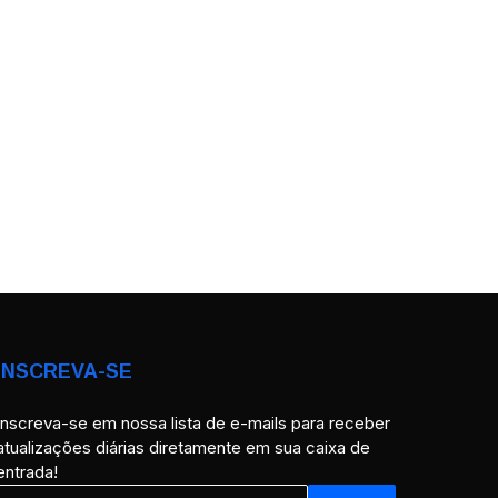
INSCREVA-SE
Inscreva-se em nossa lista de e-mails para receber
atualizações diárias diretamente em sua caixa de
entrada!