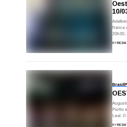
Oest
10/0
Adalbe
franca 
20h30. 
BY
REDA
Brasil
P
OEST
Augusto
Piotto 
Leal. O
BY
REDA