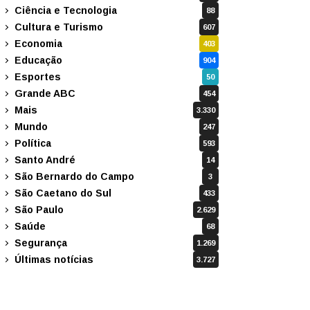
Ciência e Tecnologia
88
Cultura e Turismo
607
Economia
403
Educação
904
Esportes
50
Grande ABC
454
Mais
3.330
Mundo
247
Política
593
Santo André
14
São Bernardo do Campo
3
São Caetano do Sul
433
São Paulo
2.629
Saúde
68
Segurança
1.269
Últimas notícias
3.727