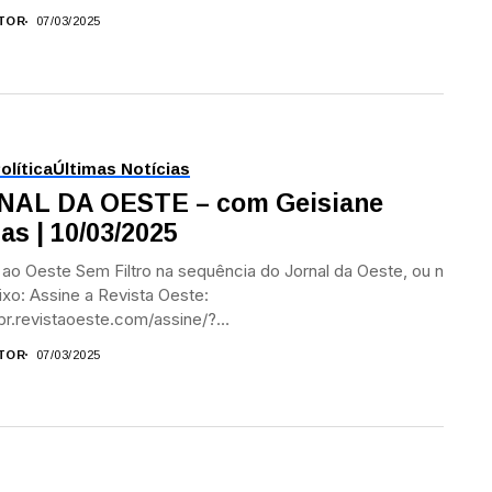
TOR
07/03/2025
olítica
Últimas Notícias
NAL DA OESTE – com Geisiane
tas | 10/03/2025
 ao Oeste Sem Filtro na sequência do Jornal da Oeste, ou no
aixo: Assine a Revista Oeste:
/br.revistaoeste.com/assine/?
urce=YT&utm_medium=Jornal_Oeste&utm_campaign=Assine
TOR
07/03/2025
a Revista...