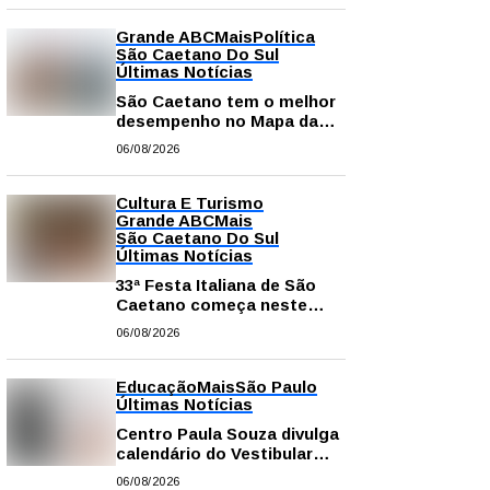
Grande ABC
Mais
Política
São Caetano Do Sul
Últimas Notícias
São Caetano tem o melhor
desempenho no Mapa da
Desigualdade da Grande SP
06/08/2026
Cultura E Turismo
Grande ABC
Mais
São Caetano Do Sul
Últimas Notícias
33ª Festa Italiana de São
Caetano começa neste
sábado com mais barracas
06/08/2026
e novidades em decoração
e atrações
Educação
Mais
São Paulo
Últimas Notícias
Centro Paula Souza divulga
calendário do Vestibular
das Fatecs para o primeiro
06/08/2026