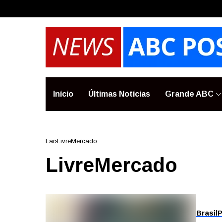
Início
Últimas Notícias
Grande ABC
Lar
LivreMercado
LivreMercado
Brasil
P