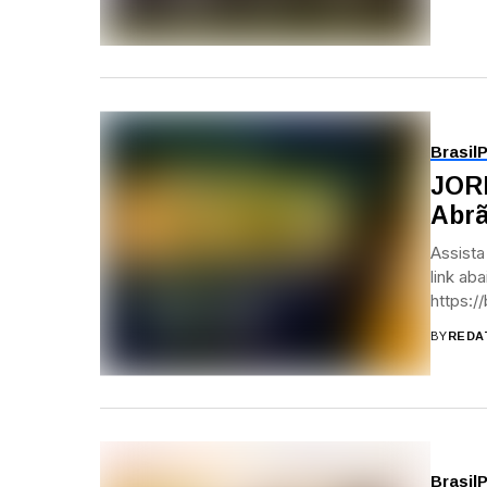
Brasil
P
JOR
Abrã
Assista
link ab
https:/
utm_so
BY
REDA
Acesse 
Brasil
P