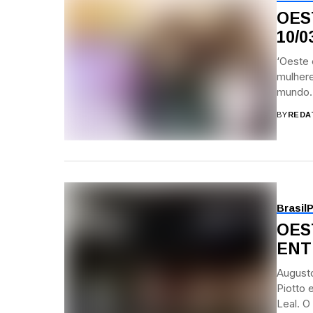
OES
10/0
‘Oeste
mulhere
mundo. 
BY
REDA
Brasil
P
OES
ENT
Augusto
Piotto 
Leal. O