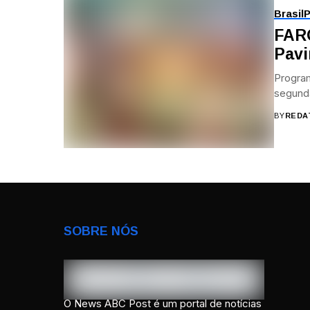
Brasil
P
FAR
Pavi
Program
segunda
BY
REDA
SOBRE NÓS
O News ABC Post é um portal de notícias