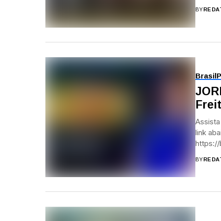
BY
REDA
Brasil
P
JOR
Frei
Assista
link ab
https:/
utm_so
BY
REDA
Acesse 