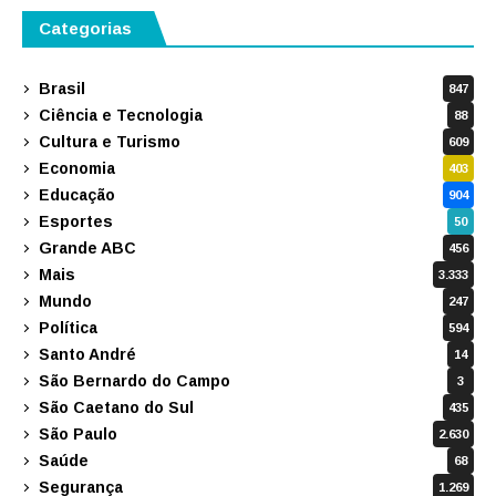
Categorias
Brasil
847
Ciência e Tecnologia
88
Cultura e Turismo
609
Economia
403
Educação
904
Esportes
50
Grande ABC
456
Mais
3.333
Mundo
247
Política
594
Santo André
14
São Bernardo do Campo
3
São Caetano do Sul
435
São Paulo
2.630
Saúde
68
Segurança
1.269