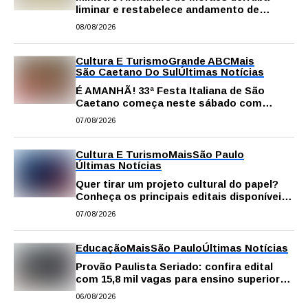
liminar e restabelece andamento de
comissão processante contra vereador
08/08/2026
Matheus Gianello
Cultura E Turismo
Grande ABC
Mais
São Caetano Do Sul
Últimas Notícias
É AMANHÃ! 33ª Festa Italiana de São
Caetano começa neste sábado com
gastronomia, música e solidariedade
07/08/2026
Cultura E Turismo
Mais
São Paulo
Últimas Notícias
Quer tirar um projeto cultural do papel?
Conheça os principais editais disponíveis
em São Paulo
07/08/2026
Educação
Mais
São Paulo
Últimas Notícias
Provão Paulista Seriado: confira edital
com 15,8 mil vagas para ensino superior
público
06/08/2026