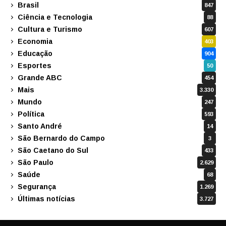
Brasil
847
Ciência e Tecnologia
88
Cultura e Turismo
607
Economia
403
Educação
904
Esportes
50
Grande ABC
454
Mais
3.330
Mundo
247
Política
593
Santo André
14
São Bernardo do Campo
3
São Caetano do Sul
433
São Paulo
2.629
Saúde
68
Segurança
1.269
Últimas notícias
3.727