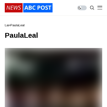
Lar
PaulaLeal
PaulaLeal