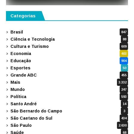
Categorias
Brasil
847
Ciência e Tecnologia
88
Cultura e Turismo
609
Economia
403
Educação
904
Esportes
50
Grande ABC
455
Mais
3.332
Mundo
247
Política
593
Santo André
14
São Bernardo do Campo
3
São Caetano do Sul
434
São Paulo
2.630
Saúde
68