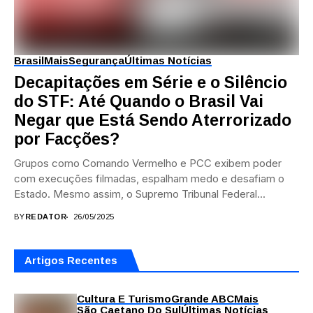
Brasil
Mais
Segurança
Últimas Notícias
Decapitações em Série e o Silêncio
do STF: Até Quando o Brasil Vai
Negar que Está Sendo Aterrorizado
por Facções?
Grupos como Comando Vermelho e PCC exibem poder
com execuções filmadas, espalham medo e desafiam o
Estado. Mesmo assim, o Supremo Tribunal Federal...
BY
REDATOR
26/05/2025
Artigos Recentes
Cultura E Turismo
Grande ABC
Mais
São Caetano Do Sul
Últimas Notícias