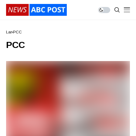
Lar
PCC
PCC