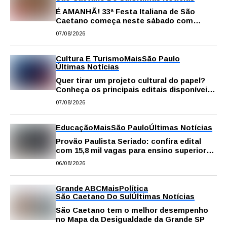
É AMANHÃ! 33ª Festa Italiana de São
Caetano começa neste sábado com
gastronomia, música e solidariedade
07/08/2026
Cultura E Turismo
Mais
São Paulo
Últimas Notícias
Quer tirar um projeto cultural do papel?
Conheça os principais editais disponíveis
em São Paulo
07/08/2026
Educação
Mais
São Paulo
Últimas Notícias
Provão Paulista Seriado: confira edital
com 15,8 mil vagas para ensino superior
público
06/08/2026
Grande ABC
Mais
Política
São Caetano Do Sul
Últimas Notícias
São Caetano tem o melhor desempenho
no Mapa da Desigualdade da Grande SP