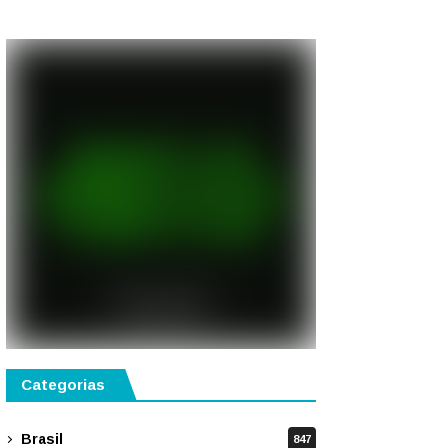
gastronomia, música e
solidariedade
Categorias
Brasil
847