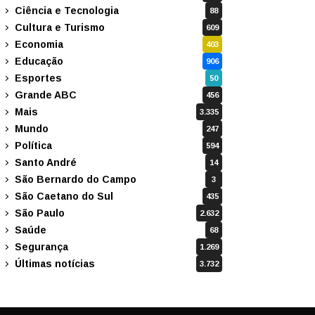
Ciência e Tecnologia
88
Cultura e Turismo
609
Economia
403
Educação
906
Esportes
50
Grande ABC
456
Mais
3.335
Mundo
247
Política
594
Santo André
14
São Bernardo do Campo
3
São Caetano do Sul
435
São Paulo
2.632
Saúde
68
Segurança
1.269
Últimas notícias
3.732