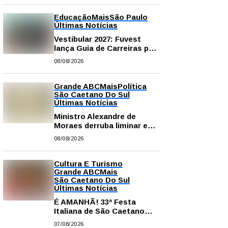
Educação
Mais
São Paulo
Últimas Notícias
Vestibular 2027: Fuvest
lança Guia de Carreiras para
auxiliar candidatos na
08/08/2026
escolha da profissão
Grande ABC
Mais
Política
São Caetano Do Sul
Últimas Notícias
Ministro Alexandre de
Moraes derruba liminar e
restabelece andamento de
08/08/2026
comissão processante
contra vereador Matheus
Gianello
Cultura E Turismo
Grande ABC
Mais
São Caetano Do Sul
Últimas Notícias
É AMANHÃ! 33ª Festa
Italiana de São Caetano
começa neste sábado com
07/08/2026