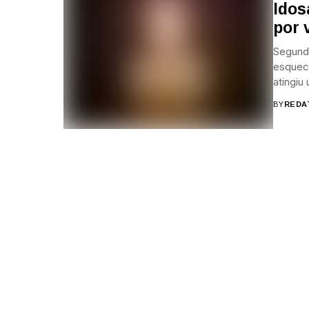
Idos
por 
Segundo
esqueci
atingiu
BY
REDA