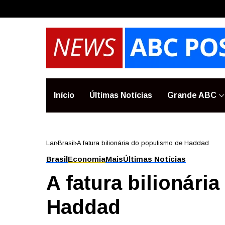
Início
Últimas Notícias
Grande ABC
Lar
Brasil
A fatura bilionária do populismo de Haddad
Brasil
Economia
Mais
Últimas Notícias
A fatura bilionári
Haddad