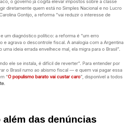
raco, o governo já cogita elevar impostos sobre a classe
tingir diretamente quem está no Simples Nacional e no Lucro
rolina Gontijo, a reforma “vai reduzir o interesse de
ce um diagnóstico político: a reforma é “um erro
 e agrava o descontrole fiscal. A analogia com a Argentina
 uma ideia errada envelhece mal, ela migra para o Brasil”.
o ele se instala, é difícil de reverter”. Para entender por
rar o Brasil rumo ao abismo fiscal — e quem vai pagar essa
em “
O populismo barato vai custar caro
”, disponível a todos
te
.
o além das denúncias