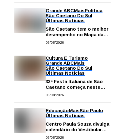
Grande ABC
Mais
Política
São Caetano Do Sul
Últimas Notícias
São Caetano tem o melhor
desempenho no Mapa da
Desigualdade da Grande SP
06/08/2026
Cultura E Turismo
Grande ABC
Mais
São Caetano Do Sul
Últimas Notícias
33ª Festa Italiana de São
Caetano começa neste
sábado com mais barracas
06/08/2026
e novidades em decoração
e atrações
Educação
Mais
São Paulo
Últimas Notícias
Centro Paula Souza divulga
calendário do Vestibular
das Fatecs para o primeiro
06/08/2026