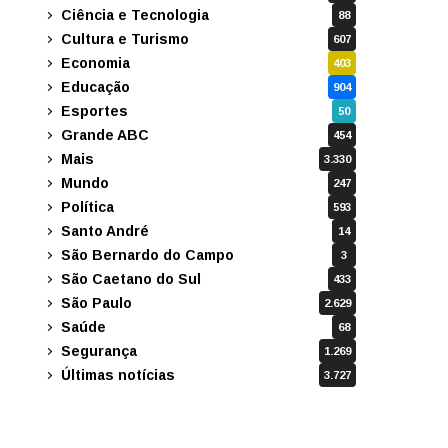
Ciência e Tecnologia
88
Cultura e Turismo
607
Economia
403
Educação
904
Esportes
50
Grande ABC
454
Mais
3.330
Mundo
247
Política
593
Santo André
14
São Bernardo do Campo
3
São Caetano do Sul
433
São Paulo
2.629
Saúde
68
Segurança
1.269
Últimas notícias
3.727