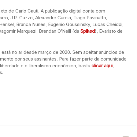
xto de Carlo Cauti. A publicação digital conta com
arro, J.R. Guzzo, Alexandre Garcia, Tiago Pavinatto,
a Henkel, Branca Nunes, Eugenio Goussinsky, Lucas Cheiddi,
 Dagomir Marquezi, Brendan O’Neill (da
Spiked
), Evaristo de
te está no ar desde março de 2020. Sem aceitar anúncios de
tamente por seus assinantes. Para fazer parte da comunidade
 liberdade e o liberalismo econômico, basta
clicar aqui
,
s.