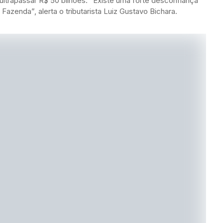
ultrapassar R$ 50 bilhões. “Existe uma forte desconfiança
Fazenda”, alerta o tributarista Luiz Gustavo Bichara.