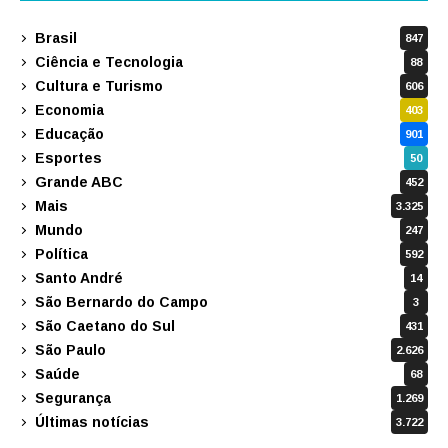
Brasil
847
Ciência e Tecnologia
88
Cultura e Turismo
606
Economia
403
Educação
901
Esportes
50
Grande ABC
452
Mais
3.325
Mundo
247
Política
592
Santo André
14
São Bernardo do Campo
3
São Caetano do Sul
431
São Paulo
2.626
Saúde
68
Segurança
1.269
Últimas notícias
3.722