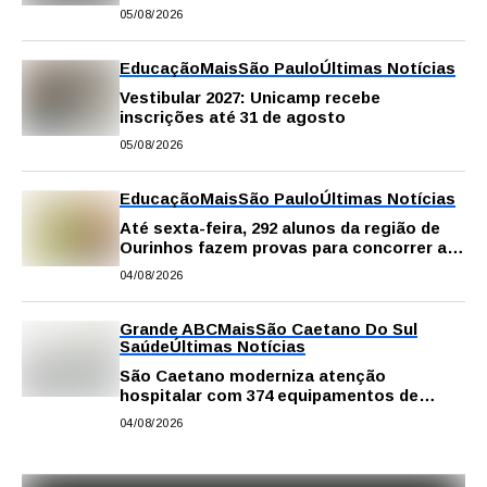
digitais para apoiar estudos na escola e
05/08/2026
em casa
Educação
Mais
São Paulo
Últimas Notícias
Vestibular 2027: Unicamp recebe
inscrições até 31 de agosto
05/08/2026
Educação
Mais
São Paulo
Últimas Notícias
Até sexta-feira, 292 alunos da região de
Ourinhos fazem provas para concorrer a
intercâmbio internacional
04/08/2026
Grande ABC
Mais
São Caetano Do Sul
Saúde
Últimas Notícias
São Caetano moderniza atenção
hospitalar com 374 equipamentos de
última geração
04/08/2026