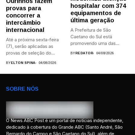
Ourinhos fazem
hospitalar com 374
provas para
equipamentos de
concorrer a
última geração
intercâmbio
internacional
A Prefeitura de São
Caetano do Sul está
Até a próxima sexta-feira
promovendo uma das
(7), serão aplicadas as
maiores...
provas de seleção do...
BY
REDATOR
04/08/2026
BY
ELTON SPINA
04/08/2026
SOBRE NÓS
O News ABC Post é um portal de notícias independente,
dedicado à cobertura do Grande ABC (Santo André, São
Bernardo do Campo e São Caetano do Sul), além de