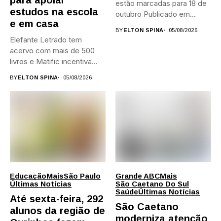
estão marcadas para 18 de
estudos na escola
outubro Publicado em...
e em casa
BY
ELTON SPINA
05/08/2026
Elefante Letrado tem
acervo com mais de 500
livros e Matific incentiva...
BY
ELTON SPINA
05/08/2026
Educação
Mais
São Paulo
Grande ABC
Mais
Últimas Notícias
São Caetano Do Sul
Saúde
Últimas Notícias
Até sexta-feira, 292
São Caetano
alunos da região de
moderniza atenção