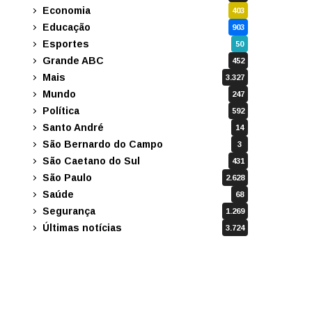
Economia
403
Educação
903
Esportes
50
Grande ABC
452
Mais
3.327
Mundo
247
Política
592
Santo André
14
São Bernardo do Campo
3
São Caetano do Sul
431
São Paulo
2.628
Saúde
68
Segurança
1.269
Últimas notícias
3.724