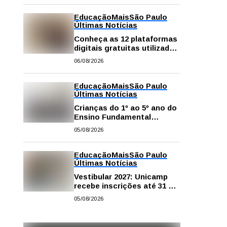
Educação
Mais
São Paulo
Últimas Notícias
Conheça as 12 plataformas
digitais gratuitas utilizadas
na rede pública de SP para
06/08/2026
reforçar a aprendizagem
Educação
Mais
São Paulo
Últimas Notícias
Crianças do 1º ao 5º ano do
Ensino Fundamental
contam com plataformas
05/08/2026
digitais para apoiar estudos
na escola e em casa
Educação
Mais
São Paulo
Últimas Notícias
Vestibular 2027: Unicamp
recebe inscrições até 31 de
agosto
05/08/2026