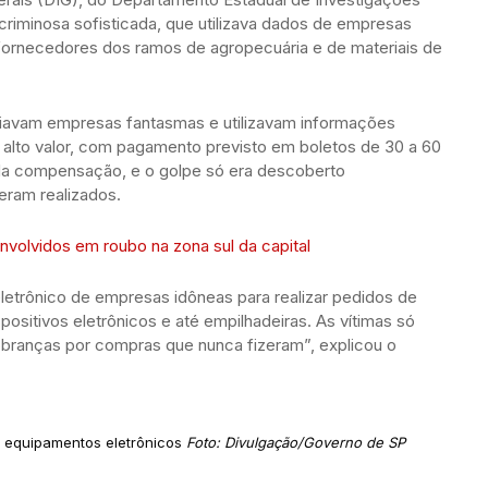
 criminosa sofisticada, que utilizava dados de empresas
m fornecedores dos ramos de agropecuária e de materiais de
riavam empresas fantasmas e utilizavam informações
e alto valor, com pagamento previsto em boletos de 30 a 60
da compensação, e o golpe só era descoberto
ram realizados.
envolvidos em roubo na zona sul da capital
eletrônico de empresas idôneas para realizar pedidos de
spositivos eletrônicos e até empilhadeiras. As vítimas só
anças por compras que nunca fizeram”, explicou o
 equipamentos eletrônicos
Foto: Divulgação/Governo de SP