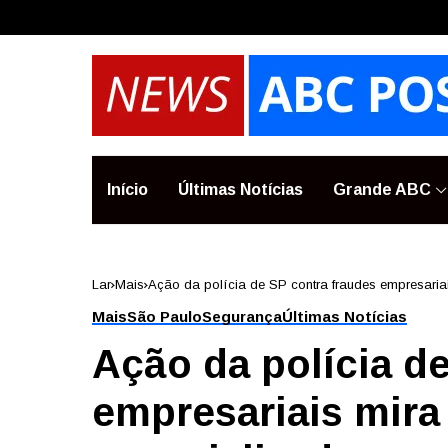
Início
Últimas Notícias
Grande ABC
Lar
Mais
Ação da polícia de SP contra fraudes empresariai
Mais
São Paulo
Segurança
Últimas Notícias
Ação da polícia d
empresariais mira