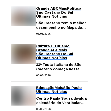
Grande ABC
Mais
Política
São Caetano Do Sul
Últimas Notícias
São Caetano tem o melhor
desempenho no Mapa da
Desigualdade da Grande SP
06/08/2026
Cultura E Turismo
Grande ABC
Mais
São Caetano Do Sul
Últimas Notícias
33ª Festa Italiana de São
Caetano começa neste
sábado com mais barracas
06/08/2026
e novidades em decoração
e atrações
Educação
Mais
São Paulo
Últimas Notícias
Centro Paula Souza divulga
calendário do Vestibular
das Fatecs para o primeiro
06/08/2026