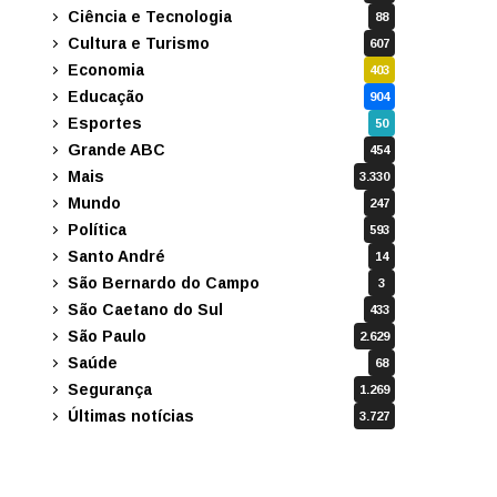
Ciência e Tecnologia
88
Cultura e Turismo
607
Economia
403
Educação
904
Esportes
50
Grande ABC
454
Mais
3.330
Mundo
247
Política
593
Santo André
14
São Bernardo do Campo
3
São Caetano do Sul
433
São Paulo
2.629
Saúde
68
Segurança
1.269
Últimas notícias
3.727