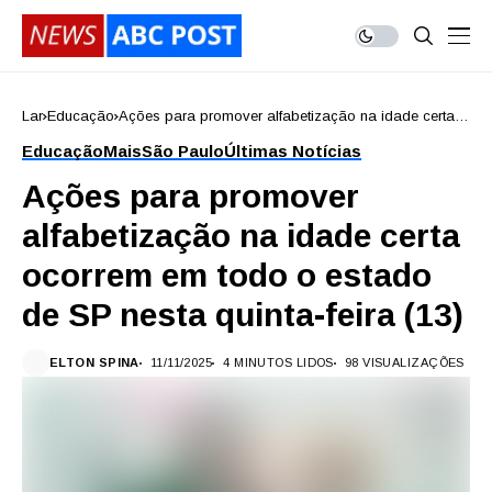
Lar
Educação
Ações para promover alfabetização na idade certa
ocorrem em todo o estado de SP nesta quinta-feira
Educação
Mais
São Paulo
Últimas Notícias
(13)
Ações para promover
alfabetização na idade certa
ocorrem em todo o estado
de SP nesta quinta-feira (13)
ELTON SPINA
11/11/2025
4 MINUTOS LIDOS
98 VISUALIZAÇÕES