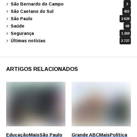
São Bernardo do Campo
3
São Caetano do Sul
433
São Paulo
2.629
Saúde
68
Segurança
1.269
Últimas notícias
3.727
ARTIGOS RELACIONADOS
Educação
Mais
São Paulo
Grande ABC
Mais
Política