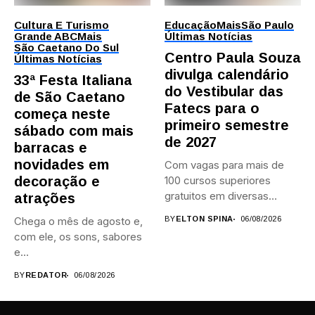
Cultura E Turismo
Educação
Mais
São Paulo
Grande ABC
Mais
Últimas Notícias
São Caetano Do Sul
Centro Paula Souza
Últimas Notícias
divulga calendário
33ª Festa Italiana
do Vestibular das
de São Caetano
Fatecs para o
começa neste
primeiro semestre
sábado com mais
de 2027
barracas e
novidades em
Com vagas para mais de
decoração e
100 cursos superiores
gratuitos em diversas
atrações
áreas,...
Chega o mês de agosto e,
BY
ELTON SPINA
06/08/2026
com ele, os sons, sabores
e...
BY
REDATOR
06/08/2026