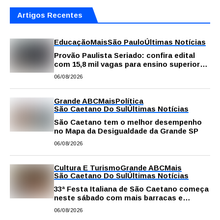
Artigos Recentes
Educação
Mais
São Paulo
Últimas Notícias
Provão Paulista Seriado: confira edital
com 15,8 mil vagas para ensino superior
público
06/08/2026
Grande ABC
Mais
Política
São Caetano Do Sul
Últimas Notícias
São Caetano tem o melhor desempenho
no Mapa da Desigualdade da Grande SP
06/08/2026
Cultura E Turismo
Grande ABC
Mais
São Caetano Do Sul
Últimas Notícias
33ª Festa Italiana de São Caetano começa
neste sábado com mais barracas e
novidades em decoração e atrações
06/08/2026