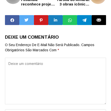
reconhece projeto
3 obras icônicas
de professor de
da artista
SP como uma das
quepodem ser
100 inovações
vistas no Palácio
educacionais mais
dos Bandeirantes
impactantes do
ano
DEIXE UM COMENTÁRIO
O Seu Endereço De E-Mail Não Será Publicado.
Campos
Obrigatórios São Marcados Com
*