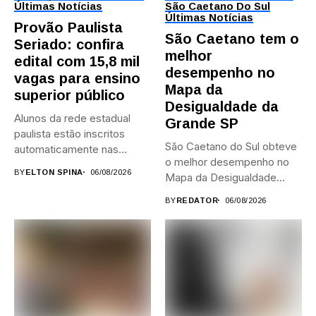
Últimas Notícias
São Caetano Do Sul
Últimas Notícias
Provão Paulista
São Caetano tem o
Seriado: confira
melhor
edital com 15,8 mil
desempenho no
vagas para ensino
Mapa da
superior público
Desigualdade da
Alunos da rede estadual
Grande SP
paulista estão inscritos
São Caetano do Sul obteve
automaticamente nas
o melhor desempenho no
provas; Candidatos da...
BY
ELTON SPINA
06/08/2026
Mapa da Desigualdade...
BY
REDATOR
06/08/2026