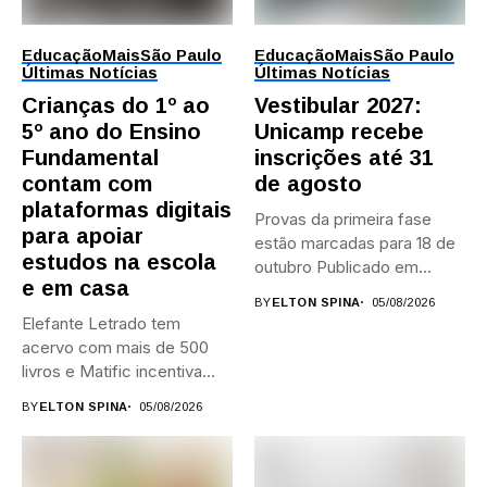
Educação
Mais
São Paulo
Educação
Mais
São Paulo
Últimas Notícias
Últimas Notícias
Crianças do 1º ao
Vestibular 2027:
5º ano do Ensino
Unicamp recebe
Fundamental
inscrições até 31
contam com
de agosto
plataformas digitais
Provas da primeira fase
para apoiar
estão marcadas para 18 de
estudos na escola
outubro Publicado em...
e em casa
BY
ELTON SPINA
05/08/2026
Elefante Letrado tem
acervo com mais de 500
livros e Matific incentiva...
BY
ELTON SPINA
05/08/2026