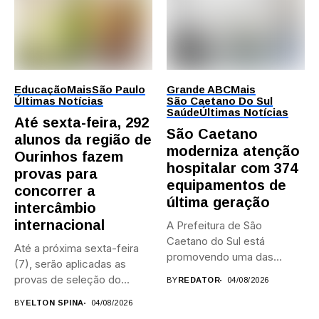
Educação
Mais
São Paulo
Grande ABC
Mais
Últimas Notícias
São Caetano Do Sul
Saúde
Últimas Notícias
Até sexta-feira, 292
São Caetano
alunos da região de
moderniza atenção
Ourinhos fazem
hospitalar com 374
provas para
equipamentos de
concorrer a
última geração
intercâmbio
internacional
A Prefeitura de São
Caetano do Sul está
Até a próxima sexta-feira
promovendo uma das
(7), serão aplicadas as
maiores...
provas de seleção do...
BY
REDATOR
04/08/2026
BY
ELTON SPINA
04/08/2026