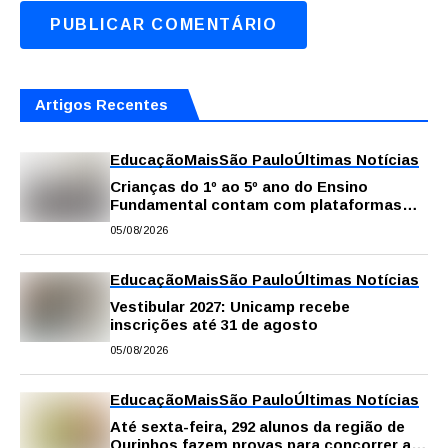
Artigos Recentes
Educação
Mais
São Paulo
Últimas Notícias
Crianças do 1º ao 5º ano do Ensino
Fundamental contam com plataformas
digitais para apoiar estudos na escola e
05/08/2026
em casa
Educação
Mais
São Paulo
Últimas Notícias
Vestibular 2027: Unicamp recebe
inscrições até 31 de agosto
05/08/2026
Educação
Mais
São Paulo
Últimas Notícias
Até sexta-feira, 292 alunos da região de
Ourinhos fazem provas para concorrer a