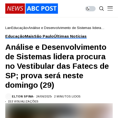
Lar
Educação
Análise e Desenvolvimento de Sistemas lidera
procura no Vestibular das Fatecs de SP; prova será
Educação
Mais
São Paulo
Últimas Notícias
neste domingo (29)
Análise e Desenvolvimento
de Sistemas lidera procura
no Vestibular das Fatecs de
SP; prova será neste
domingo (29)
ELTON SPINA
24/06/2025
2 MINUTOS LIDOS
153 VISUALIZAÇÕES