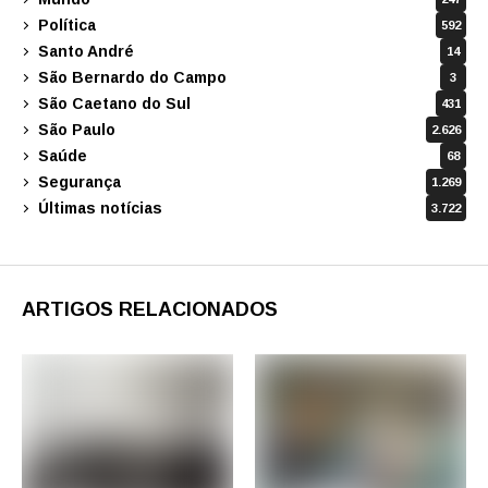
Política
592
Santo André
14
São Bernardo do Campo
3
São Caetano do Sul
431
São Paulo
2.626
Saúde
68
Segurança
1.269
Últimas notícias
3.722
ARTIGOS RELACIONADOS