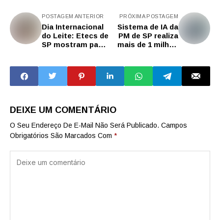
POSTAGEM ANTERIOR
PRÓXIMA POSTAGEM
Dia Internacional
Sistema de IA da
do Leite: Etecs de
PM de SP realiza
SP mostram papel
mais de 1 milhão
da formação
de atendimentos
técnica na cadeia
pelo 190
produtiva
DEIXE UM COMENTÁRIO
O Seu Endereço De E-Mail Não Será Publicado.
Campos
Obrigatórios São Marcados Com
*