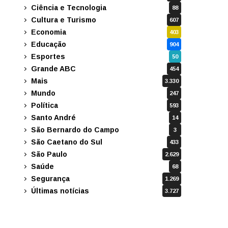
Ciência e Tecnologia
88
Cultura e Turismo
607
Economia
403
Educação
904
Esportes
50
Grande ABC
454
Mais
3.330
Mundo
247
Política
593
Santo André
14
São Bernardo do Campo
3
São Caetano do Sul
433
São Paulo
2.629
Saúde
68
Segurança
1.269
Últimas notícias
3.727