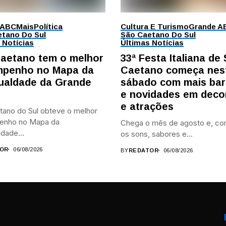
 ABC
Mais
Política
Cultura E Turismo
Grande A
tano Do Sul
São Caetano Do Sul
 Notícias
Últimas Notícias
aetano tem o melhor
33ª Festa Italiana de
penho no Mapa da
Caetano começa nes
ualdade da Grande
sábado com mais bar
e novidades em deco
e atrações
tano do Sul obteve o melhor
enho no Mapa da
Chega o mês de agosto e, co
dade...
os sons, sabores e...
OR
06/08/2026
BY
REDATOR
06/08/2026