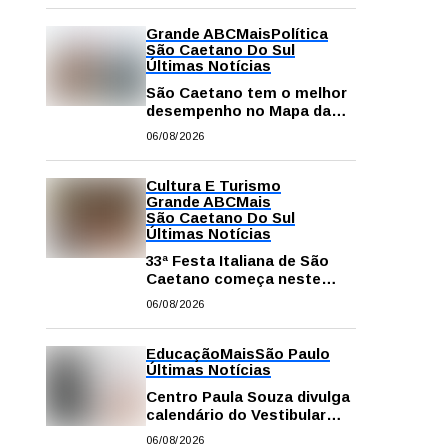
Grande ABC
Mais
Política
São Caetano Do Sul
Últimas Notícias
São Caetano tem o melhor
desempenho no Mapa da
Desigualdade da Grande SP
06/08/2026
Cultura E Turismo
Grande ABC
Mais
São Caetano Do Sul
Últimas Notícias
33ª Festa Italiana de São
Caetano começa neste
sábado com mais barracas
06/08/2026
e novidades em decoração
e atrações
Educação
Mais
São Paulo
Últimas Notícias
Centro Paula Souza divulga
calendário do Vestibular
das Fatecs para o primeiro
06/08/2026