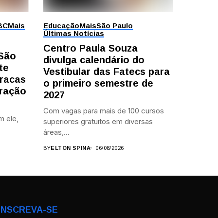
BC
Mais
Educação
Mais
São Paulo
Últimas Notícias
Centro Paula Souza
 São
divulga calendário do
te
Vestibular das Fatecs para
racas
o primeiro semestre de
ração
2027
Com vagas para mais de 100 cursos
m ele,
superiores gratuitos em diversas
áreas,...
BY
ELTON SPINA
06/08/2026
INSCREVA-SE