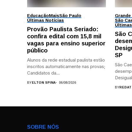
Educação
Mais
São Paulo
Grande
Últimas Notícias
São Cae
Últimas
Provão Paulista Seriado:
São C
confira edital com 15,8 mil
desem
vagas para ensino superior
Desig
público
SP
Alunos da rede estadual paulista estão
São Cae
inscritos automaticamente nas provas;
desemp
Candidatos da...
Desigual
BY
ELTON SPINA
06/08/2026
BY
REDAT
SOBRE NÓS