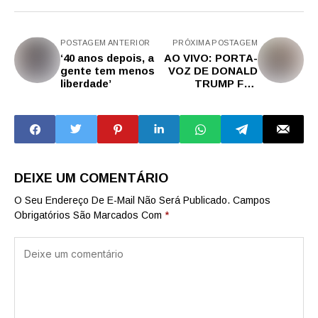
POSTAGEM ANTERIOR
PRÓXIMA POSTAGEM
‘40 anos depois, a
AO VIVO: PORTA-
gente tem menos
VOZ DE DONALD
liberdade’
TRUMP FAZ
ANÚNCIOS
SURPREENDENTE
S, REBATE
REPÓRTERES DE
ESQUERDA E RE..
DEIXE UM COMENTÁRIO
O Seu Endereço De E-Mail Não Será Publicado.
Campos
Obrigatórios São Marcados Com
*