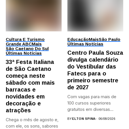
Cultura E Turismo
Educação
Mais
São Paulo
Grande ABC
Mais
Últimas Notícias
São Caetano Do Sul
Centro Paula Souza
Últimas Notícias
divulga calendário
33ª Festa Italiana
do Vestibular das
de São Caetano
Fatecs para o
começa neste
primeiro semestre
sábado com mais
de 2027
barracas e
novidades em
Com vagas para mais de
decoração e
100 cursos superiores
gratuitos em diversas
atrações
áreas,...
Chega o mês de agosto e,
BY
ELTON SPINA
06/08/2026
com ele, os sons, sabores