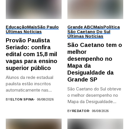
Educação
Mais
São Paulo
Grande ABC
Mais
Política
Últimas Notícias
São Caetano Do Sul
Últimas Notícias
Provão Paulista
São Caetano tem o
Seriado: confira
melhor
edital com 15,8 mil
desempenho no
vagas para ensino
Mapa da
superior público
Desigualdade da
Alunos da rede estadual
Grande SP
paulista estão inscritos
São Caetano do Sul obteve
automaticamente nas
o melhor desempenho no
provas; Candidatos da...
BY
ELTON SPINA
06/08/2026
Mapa da Desigualdade...
BY
REDATOR
06/08/2026