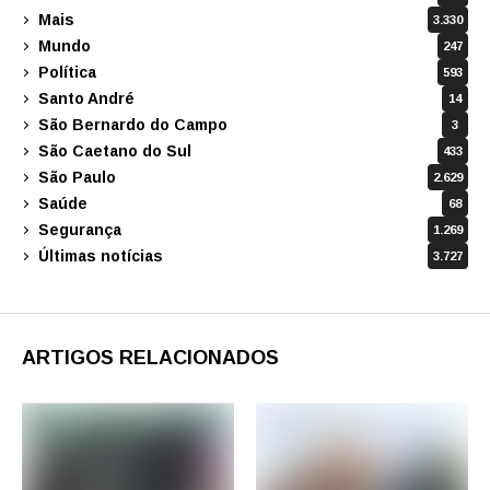
Mais
3.330
Mundo
247
Política
593
Santo André
14
São Bernardo do Campo
3
São Caetano do Sul
433
São Paulo
2.629
Saúde
68
Segurança
1.269
Últimas notícias
3.727
ARTIGOS RELACIONADOS