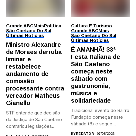
Grande ABC
Mais
Política
Cultura E Turismo
São Caetano Do Sul
Grande ABC
Mais
Últimas Notícias
São Caetano Do Sul
Últimas Notícias
Ministro Alexandre
É AMANHÃ! 33ª
de Moraes derruba
Festa Italiana de
liminar e
São Caetano
restabelece
começa neste
andamento de
sábado com
comissão
gastronomia,
processante contra
música e
vereador Matheus
solidariedade
Gianello
Tradicional evento do Bairro
STF entende que decisão
Fundação começa neste
da Justiça de São Caetano
sábado (8) e segue
contrariou legislações
durante...
federais...
BY
REDATOR
07/08/2026