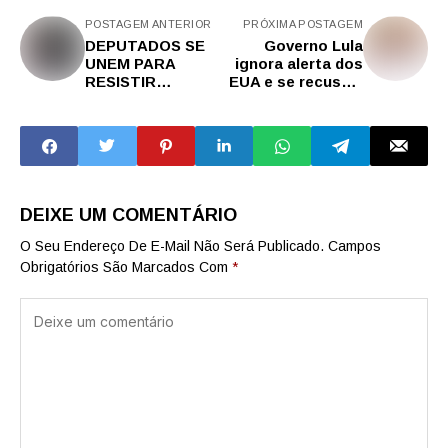
POSTAGEM ANTERIOR
PRÓXIMA POSTAGEM
DEPUTADOS SE
Governo Lula
UNEM PARA
ignora alerta dos
RESISTIR
EUA e se recusa a
CONTRA A
classificar PCC e
TIRANIA E VOTAM
Comando
SUSPENSÃO DE
Vermelho como
AÇÃO NO STF
organizações
CONTRA O
terroristas
DELEGADO
DEIXE UM COMENTÁRIO
O Seu Endereço De E-Mail Não Será Publicado.
Campos
Obrigatórios São Marcados Com
*