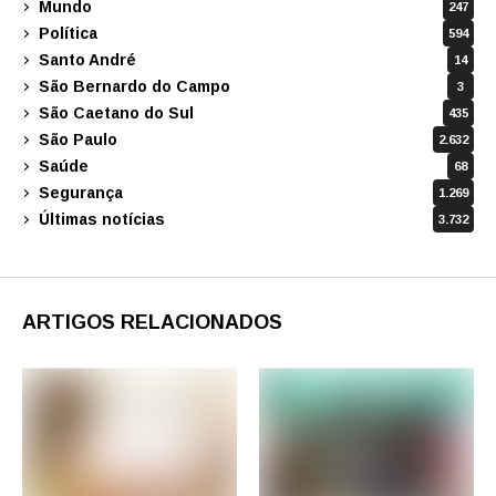
Mundo
247
Política
594
Santo André
14
São Bernardo do Campo
3
São Caetano do Sul
435
São Paulo
2.632
Saúde
68
Segurança
1.269
Últimas notícias
3.732
ARTIGOS RELACIONADOS