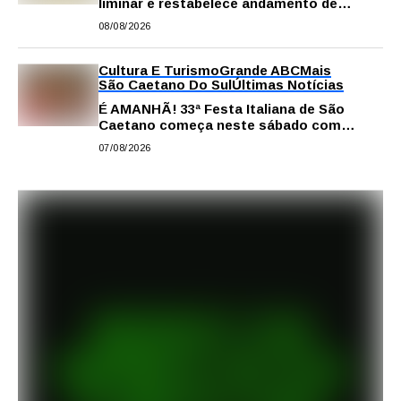
liminar e restabelece andamento de
comissão processante contra vereador
08/08/2026
Matheus Gianello
Cultura E Turismo
Grande ABC
Mais
São Caetano Do Sul
Últimas Notícias
É AMANHÃ! 33ª Festa Italiana de São
Caetano começa neste sábado com
gastronomia, música e solidariedade
07/08/2026