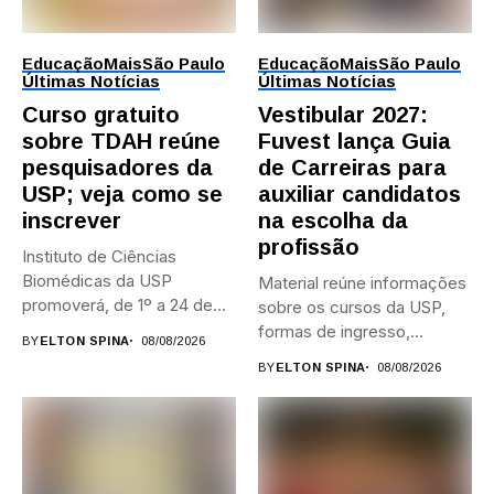
Educação
Mais
São Paulo
Educação
Mais
São Paulo
Últimas Notícias
Últimas Notícias
Curso gratuito
Vestibular 2027:
sobre TDAH reúne
Fuvest lança Guia
pesquisadores da
de Carreiras para
USP; veja como se
auxiliar candidatos
inscrever
na escolha da
profissão
Instituto de Ciências
Biomédicas da USP
Material reúne informações
promoverá, de 1º a 24 de...
sobre os cursos da USP,
formas de ingresso,
BY
ELTON SPINA
08/08/2026
campi,...
BY
ELTON SPINA
08/08/2026