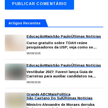
Artigos Recentes
Educação
Mais
São Paulo
Últimas Notícias
Curso gratuito sobre TDAH reúne
pesquisadores da USP; veja como se
inscrever
08/08/2026
Educação
Mais
São Paulo
Últimas Notícias
Vestibular 2027: Fuvest lança Guia de
Carreiras para auxiliar candidatos na
escolha da profissão
08/08/2026
Grande ABC
Mais
Política
São Caetano Do Sul
Últimas Notícias
Ministro Alexandre de Moraes derruba