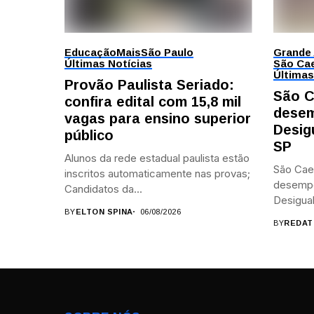
Educação
Mais
São Paulo
Grande
Últimas Notícias
São Cae
Últimas
Provão Paulista Seriado:
São C
confira edital com 15,8 mil
desem
vagas para ensino superior
Desig
público
SP
Alunos da rede estadual paulista estão
São Cae
inscritos automaticamente nas provas;
desemp
Candidatos da...
Desigual
BY
ELTON SPINA
06/08/2026
BY
REDAT