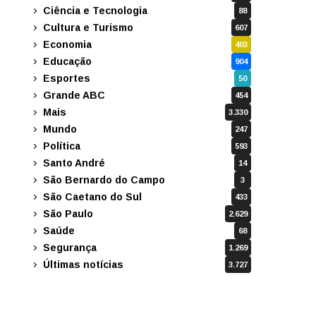
Ciência e Tecnologia
88
Cultura e Turismo
607
Economia
403
Educação
904
Esportes
50
Grande ABC
454
Mais
3.330
Mundo
247
Política
593
Santo André
14
São Bernardo do Campo
3
São Caetano do Sul
433
São Paulo
2.629
Saúde
68
Segurança
1.269
Últimas notícias
3.727