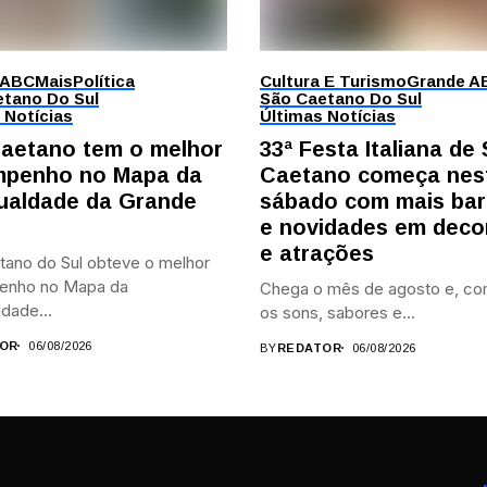
 ABC
Mais
Política
Cultura E Turismo
Grande A
tano Do Sul
São Caetano Do Sul
 Notícias
Últimas Notícias
aetano tem o melhor
33ª Festa Italiana de
penho no Mapa da
Caetano começa nes
ualdade da Grande
sábado com mais bar
e novidades em deco
e atrações
tano do Sul obteve o melhor
enho no Mapa da
Chega o mês de agosto e, co
dade...
os sons, sabores e...
OR
06/08/2026
BY
REDATOR
06/08/2026