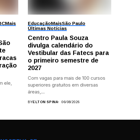
BC
Mais
Educação
Mais
São Paulo
Últimas Notícias
Centro Paula Souza
 São
divulga calendário do
te
Vestibular das Fatecs para
racas
o primeiro semestre de
ração
2027
Com vagas para mais de 100 cursos
m ele,
superiores gratuitos em diversas
áreas,...
BY
ELTON SPINA
06/08/2026