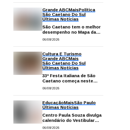
Grande ABC
Mais
Política
São Caetano Do Sul
Últimas Notícias
São Caetano tem o melhor
desempenho no Mapa da
Desigualdade da Grande SP
06/08/2026
Cultura E Turismo
Grande ABC
Mais
São Caetano Do Sul
Últimas Notícias
33ª Festa Italiana de São
Caetano começa neste
sábado com mais barracas
06/08/2026
e novidades em decoração
e atrações
Educação
Mais
São Paulo
Últimas Notícias
Centro Paula Souza divulga
calendário do Vestibular
das Fatecs para o primeiro
06/08/2026