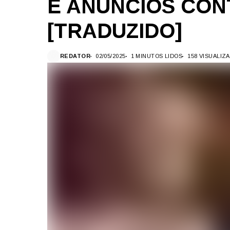
E ANÚNCIOS CO
[TRADUZIDO]
REDATOR
02/05/2025
1 MINUTOS LIDOS
158 VISUALIZ