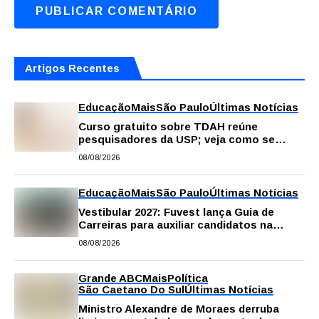
Artigos Recentes
Educação
Mais
São Paulo
Últimas Notícias
Curso gratuito sobre TDAH reúne
pesquisadores da USP; veja como se
inscrever
08/08/2026
Educação
Mais
São Paulo
Últimas Notícias
Vestibular 2027: Fuvest lança Guia de
Carreiras para auxiliar candidatos na
escolha da profissão
08/08/2026
Grande ABC
Mais
Política
São Caetano Do Sul
Últimas Notícias
Ministro Alexandre de Moraes derruba