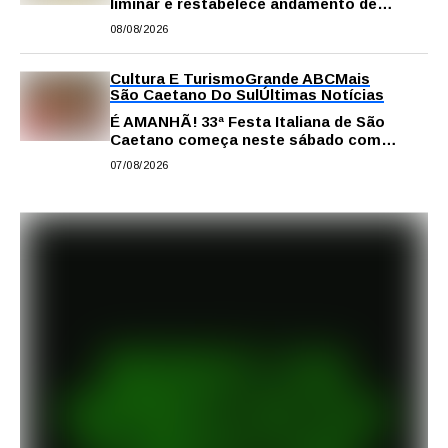
liminar e restabelece andamento de
comissão processante contra vereador
08/08/2026
Matheus Gianello
Cultura E Turismo
Grande ABC
Mais
São Caetano Do Sul
Últimas Notícias
É AMANHÃ! 33ª Festa Italiana de São
Caetano começa neste sábado com
gastronomia, música e solidariedade
07/08/2026