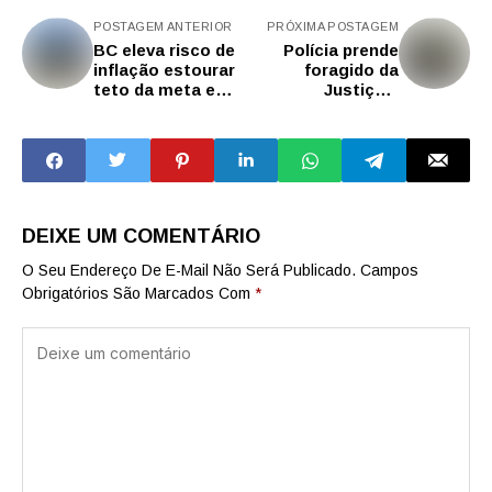
POSTAGEM ANTERIOR
PRÓXIMA POSTAGEM
BC eleva risco de
Polícia prende
inflação estourar
foragido da
teto da meta em
Justiça e
2025
integrante do
tráfico na capital
DEIXE UM COMENTÁRIO
O Seu Endereço De E-Mail Não Será Publicado.
Campos
Obrigatórios São Marcados Com
*