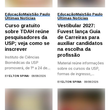
Educação
Mais
São Paulo
Educação
Mais
São Paulo
Últimas Notícias
Últimas Notícias
Curso gratuito
Vestibular 2027:
sobre TDAH reúne
Fuvest lança Guia
pesquisadores da
de Carreiras para
USP; veja como se
auxiliar candidatos
inscrever
na escolha da
profissão
Instituto de Ciências
Biomédicas da USP
Material reúne informações
promoverá, de 1º a 24 de...
sobre os cursos da USP,
formas de ingresso,
BY
ELTON SPINA
08/08/2026
campi,...
BY
ELTON SPINA
08/08/2026