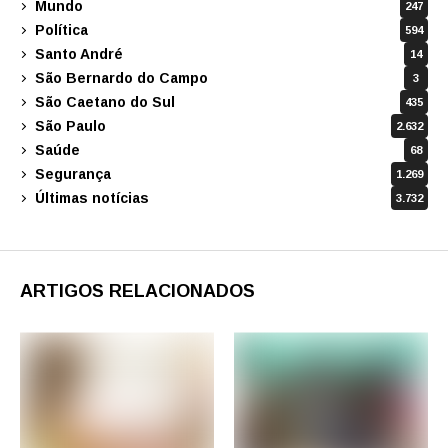
Mundo
247
Política
594
Santo André
14
São Bernardo do Campo
3
São Caetano do Sul
435
São Paulo
2.632
Saúde
68
Segurança
1.269
Últimas notícias
3.732
ARTIGOS RELACIONADOS