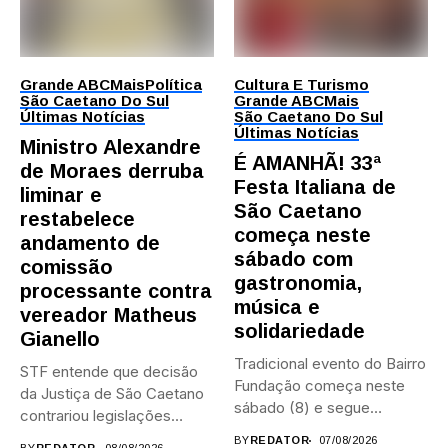
Grande ABC
Mais
Política
Cultura E Turismo
São Caetano Do Sul
Grande ABC
Mais
Últimas Notícias
São Caetano Do Sul
Últimas Notícias
Ministro Alexandre
É AMANHÃ! 33ª
de Moraes derruba
Festa Italiana de
liminar e
São Caetano
restabelece
começa neste
andamento de
sábado com
comissão
gastronomia,
processante contra
música e
vereador Matheus
solidariedade
Gianello
Tradicional evento do Bairro
STF entende que decisão
Fundação começa neste
da Justiça de São Caetano
sábado (8) e segue
contrariou legislações
durante...
federais...
BY
REDATOR
07/08/2026