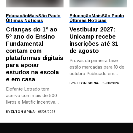
Educação
Mais
São Paulo
Educação
Mais
São Paulo
Últimas Notícias
Últimas Notícias
Crianças do 1º ao
Vestibular 2027:
5º ano do Ensino
Unicamp recebe
Fundamental
inscrições até 31
contam com
de agosto
plataformas digitais
Provas da primeira fase
para apoiar
estão marcadas para 18 de
estudos na escola
outubro Publicado em...
e em casa
BY
ELTON SPINA
05/08/2026
Elefante Letrado tem
acervo com mais de 500
livros e Matific incentiva...
BY
ELTON SPINA
05/08/2026