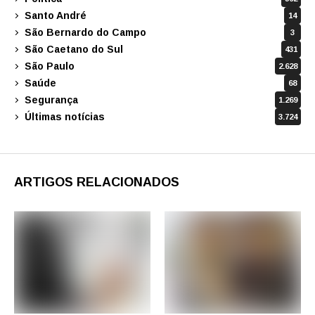
Santo André
14
São Bernardo do Campo
3
São Caetano do Sul
431
São Paulo
2.628
Saúde
68
Segurança
1.269
Últimas notícias
3.724
ARTIGOS RELACIONADOS