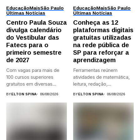
Educação
Mais
São Paulo
Educação
Mais
São Paulo
Últimas Notícias
Últimas Notícias
Centro Paula Souza
Conheça as 12
divulga calendário
plataformas digitais
do Vestibular das
gratuitas utilizadas
Fatecs para o
na rede pública de
primeiro semestre
SP para reforçar a
de 2027
aprendizagem
Com vagas para mais de
Ferramentas reúnem
100 cursos superiores
atividades de matemática,
gratuitos em diversas
leitura, redação,
áreas,...
programação, idiomas e
BY
ELTON SPINA
06/08/2026
BY
ELTON SPINA
06/08/2026
preparação para...