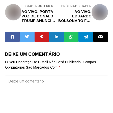
POSTAGEM ANTERIOR
PRÓXIMA POSTAGEM
AO VIVO: PORTA-
AO VIVO:
VOZ DE DONALD
EDUARDO
TRUMP ANUNCIA
BOLSONARO FAZ
OFENSIVA
PRONUNCIAMENT
CONTRA
O DIRETO DOS
INIMIGOS E
EUA, ENFRENTA
REFUTA VELHA
MORAES E
MÍDIA [PT-BR]
REBATE
MANIPULAÇÕES
DEIXE UM COMENTÁRIO
O Seu Endereço De E-Mail Não Será Publicado.
Campos
Obrigatórios São Marcados Com
*