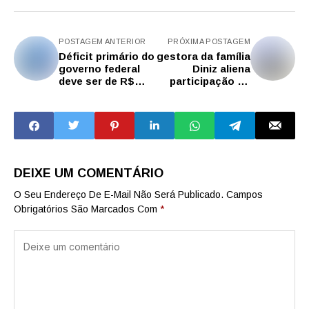
POSTAGEM ANTERIOR
PRÓXIMA POSTAGEM
Déficit primário do
gestora da família
governo federal
Diniz aliena
deve ser de R$
participação no
73,4 bi em 2025
Brasil
DEIXE UM COMENTÁRIO
O Seu Endereço De E-Mail Não Será Publicado.
Campos
Obrigatórios São Marcados Com
*