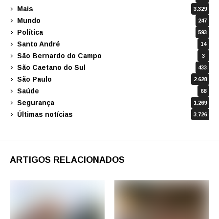
Mais
3.329
Mundo
247
Política
593
Santo André
14
São Bernardo do Campo
3
São Caetano do Sul
433
São Paulo
2.628
Saúde
68
Segurança
1.269
Últimas notícias
3.726
ARTIGOS RELACIONADOS