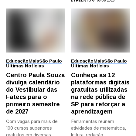
BY
REDATOR
06/08/2026
Educação
Mais
São Paulo
Educação
Mais
São Paulo
Últimas Notícias
Últimas Notícias
Centro Paula Souza
Conheça as 12
divulga calendário
plataformas digitais
do Vestibular das
gratuitas utilizadas
Fatecs para o
na rede pública de
primeiro semestre
SP para reforçar a
de 2027
aprendizagem
Com vagas para mais de
Ferramentas reúnem
100 cursos superiores
atividades de matemática,
gratuitos em diversas
leitura, redação,