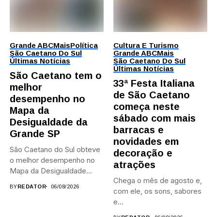
Grande ABC
Mais
Política
Cultura E Turismo
São Caetano Do Sul
Grande ABC
Mais
Últimas Notícias
São Caetano Do Sul
Últimas Notícias
São Caetano tem o
33ª Festa Italiana
melhor
de São Caetano
desempenho no
começa neste
Mapa da
sábado com mais
Desigualdade da
barracas e
Grande SP
novidades em
São Caetano do Sul obteve
decoração e
o melhor desempenho no
atrações
Mapa da Desigualdade...
Chega o mês de agosto e,
BY
REDATOR
06/08/2026
com ele, os sons, sabores
e...