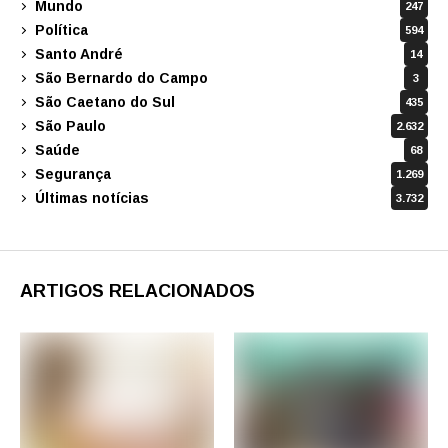
Mundo
247
Política
594
Santo André
14
São Bernardo do Campo
3
São Caetano do Sul
435
São Paulo
2.632
Saúde
68
Segurança
1.269
Últimas notícias
3.732
ARTIGOS RELACIONADOS