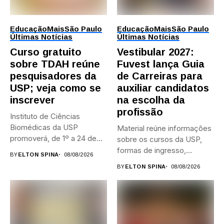
Educação
Mais
São Paulo
Educação
Mais
São Paulo
Últimas Notícias
Últimas Notícias
Curso gratuito
Vestibular 2027:
sobre TDAH reúne
Fuvest lança Guia
pesquisadores da
de Carreiras para
USP; veja como se
auxiliar candidatos
inscrever
na escolha da
profissão
Instituto de Ciências
Biomédicas da USP
Material reúne informações
promoverá, de 1º a 24 de...
sobre os cursos da USP,
formas de ingresso,
BY
ELTON SPINA
08/08/2026
campi,...
BY
ELTON SPINA
08/08/2026