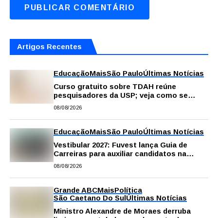
Artigos Recentes
Educação
Mais
São Paulo
Últimas Notícias
Curso gratuito sobre TDAH reúne
pesquisadores da USP; veja como se
inscrever
08/08/2026
Educação
Mais
São Paulo
Últimas Notícias
Vestibular 2027: Fuvest lança Guia de
Carreiras para auxiliar candidatos na
escolha da profissão
08/08/2026
Grande ABC
Mais
Política
São Caetano Do Sul
Últimas Notícias
Ministro Alexandre de Moraes derruba