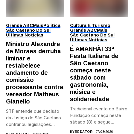
Grande ABC
Mais
Política
Cultura E Turismo
São Caetano Do Sul
Grande ABC
Mais
Últimas Notícias
São Caetano Do Sul
Últimas Notícias
Ministro Alexandre
É AMANHÃ! 33ª
de Moraes derruba
Festa Italiana de
liminar e
São Caetano
restabelece
começa neste
andamento de
sábado com
comissão
gastronomia,
processante contra
música e
vereador Matheus
solidariedade
Gianello
Tradicional evento do Bairro
STF entende que decisão
Fundação começa neste
da Justiça de São Caetano
sábado (8) e segue
contrariou legislações
durante...
federais...
BY
REDATOR
07/08/2026