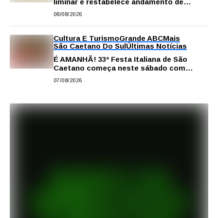
liminar e restabelece andamento de
comissão processante contra vereador
08/08/2026
Matheus Gianello
Cultura E Turismo
Grande ABC
Mais
São Caetano Do Sul
Últimas Notícias
É AMANHÃ! 33ª Festa Italiana de São
Caetano começa neste sábado com
gastronomia, música e solidariedade
07/08/2026