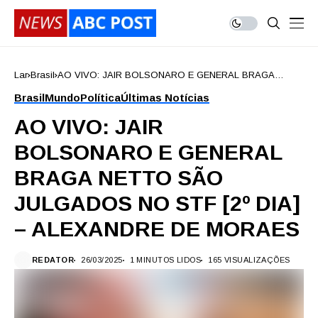
Lar
Brasil
AO VIVO: JAIR BOLSONARO E GENERAL BRAGA
NETTO SÃO JULGADOS NO STF [2º DIA] – ALEXANDRE
Brasil
Mundo
Política
Últimas Notícias
DE MORAES
AO VIVO: JAIR
BOLSONARO E GENERAL
BRAGA NETTO SÃO
JULGADOS NO STF [2º DIA]
– ALEXANDRE DE MORAES
REDATOR
26/03/2025
1 MINUTOS LIDOS
165 VISUALIZAÇÕES