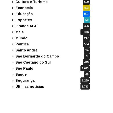
Cultura e Turismo
609
Economia
403
Educação
907
Esportes
50
Grande ABC
456
Mais
3.336
Mundo
247
Política
594
Santo André
14
São Bernardo do Campo
3
São Caetano do Sul
435
São Paulo
2.633
Saúde
68
Segurança
1.269
Últimas notícias
3.733