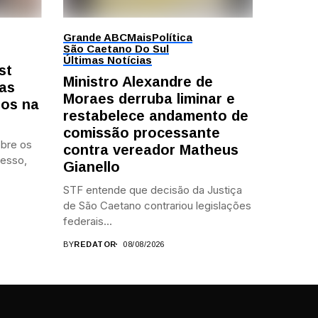
Grande ABC
Mais
Política
São Caetano Do Sul
Últimas Notícias
st
Ministro Alexandre de
ras
Moraes derruba liminar e
tos na
restabelece andamento de
comissão processante
obre os
contra vereador Matheus
resso,
Gianello
STF entende que decisão da Justiça
de São Caetano contrariou legislações
federais...
BY
REDATOR
08/08/2026