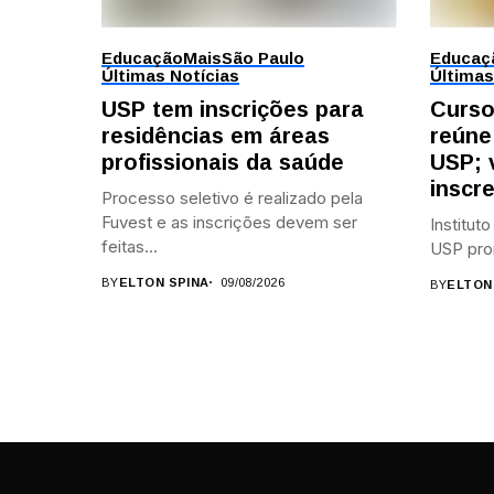
Educação
Mais
São Paulo
Educaç
Últimas Notícias
Últimas
USP tem inscrições para
Curso
residências em áreas
reúne
profissionais da saúde
USP; 
inscr
Processo seletivo é realizado pela
Fuvest e as inscrições devem ser
Institut
feitas...
USP prom
BY
ELTON SPINA
09/08/2026
BY
ELTON