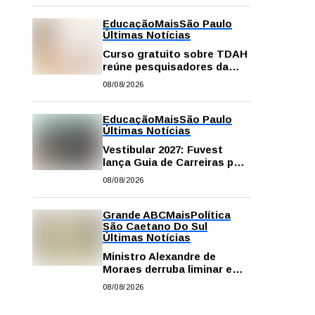
Educação
Mais
São Paulo
Últimas Notícias
Curso gratuito sobre TDAH
reúne pesquisadores da
USP; veja como se
08/08/2026
inscrever
Educação
Mais
São Paulo
Últimas Notícias
Vestibular 2027: Fuvest
lança Guia de Carreiras para
auxiliar candidatos na
08/08/2026
escolha da profissão
Grande ABC
Mais
Política
São Caetano Do Sul
Últimas Notícias
Ministro Alexandre de
Moraes derruba liminar e
restabelece andamento de
08/08/2026
comissão processante
contra vereador Matheus