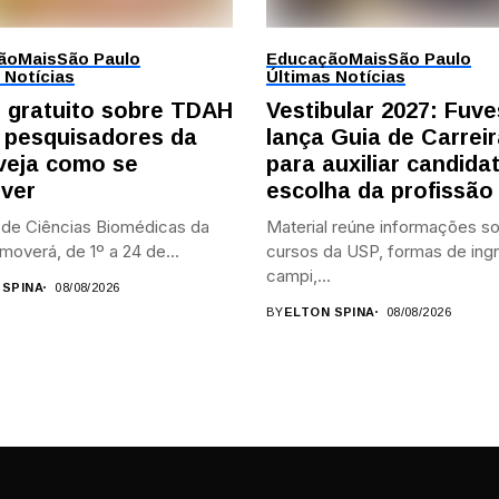
ão
Mais
São Paulo
Educação
Mais
São Paulo
 Notícias
Últimas Notícias
 gratuito sobre TDAH
Vestibular 2027: Fuve
 pesquisadores da
lança Guia de Carrei
veja como se
para auxiliar candida
ever
escolha da profissão
o de Ciências Biomédicas da
Material reúne informações s
overá, de 1º a 24 de...
cursos da USP, formas de ing
campi,...
 SPINA
08/08/2026
BY
ELTON SPINA
08/08/2026