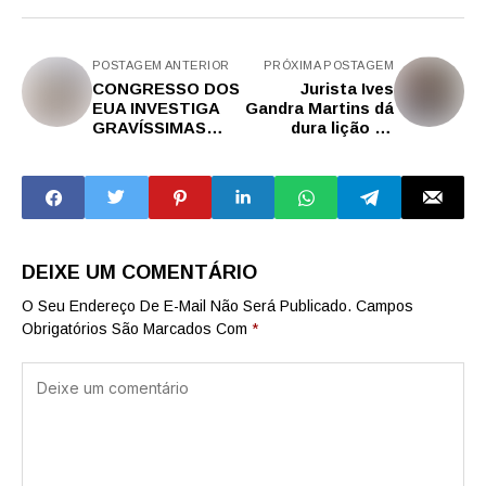
POSTAGEM ANTERIOR
PRÓXIMA POSTAGEM
CONGRESSO DOS
Jurista Ives
EUA INVESTIGA
Gandra Martins dá
GRAVÍSSIMAS
dura lição de
DENÚNCIAS DE
moral a Moraes ao
CENSURA E
lembrar
CONLUIO
‘julgamento mais
TOTALITÁRIO
infame da
COM A CHINA
História’
DEIXE UM COMENTÁRIO
O Seu Endereço De E-Mail Não Será Publicado.
Campos
Obrigatórios São Marcados Com
*