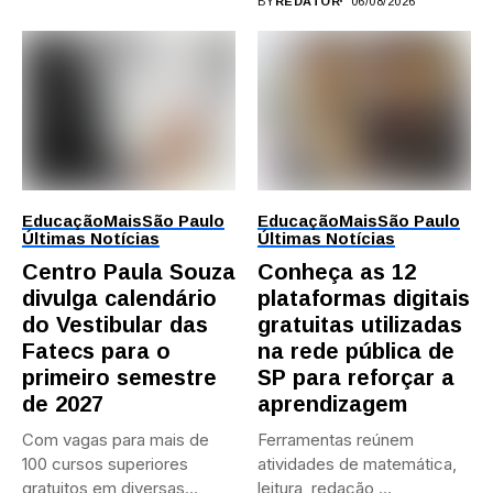
BY
REDATOR
06/08/2026
Educação
Mais
São Paulo
Educação
Mais
São Paulo
Últimas Notícias
Últimas Notícias
Centro Paula Souza
Conheça as 12
divulga calendário
plataformas digitais
do Vestibular das
gratuitas utilizadas
Fatecs para o
na rede pública de
primeiro semestre
SP para reforçar a
de 2027
aprendizagem
Com vagas para mais de
Ferramentas reúnem
100 cursos superiores
atividades de matemática,
gratuitos em diversas
leitura, redação,