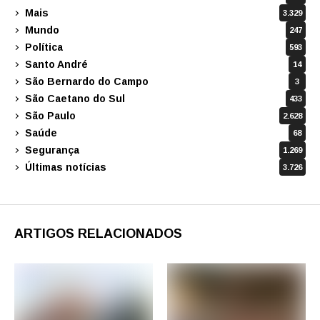
Mais
3.329
Mundo
247
Política
593
Santo André
14
São Bernardo do Campo
3
São Caetano do Sul
433
São Paulo
2.628
Saúde
68
Segurança
1.269
Últimas notícias
3.726
ARTIGOS RELACIONADOS