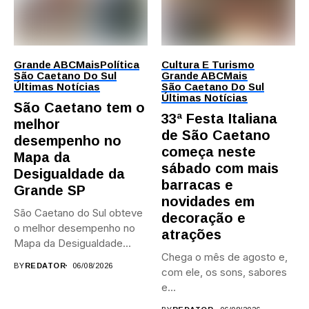
Grande ABC
Mais
Política
Cultura E Turismo
São Caetano Do Sul
Grande ABC
Mais
Últimas Notícias
São Caetano Do Sul
Últimas Notícias
São Caetano tem o
33ª Festa Italiana
melhor
de São Caetano
desempenho no
começa neste
Mapa da
sábado com mais
Desigualdade da
barracas e
Grande SP
novidades em
São Caetano do Sul obteve
decoração e
o melhor desempenho no
atrações
Mapa da Desigualdade...
Chega o mês de agosto e,
BY
REDATOR
06/08/2026
com ele, os sons, sabores
e...