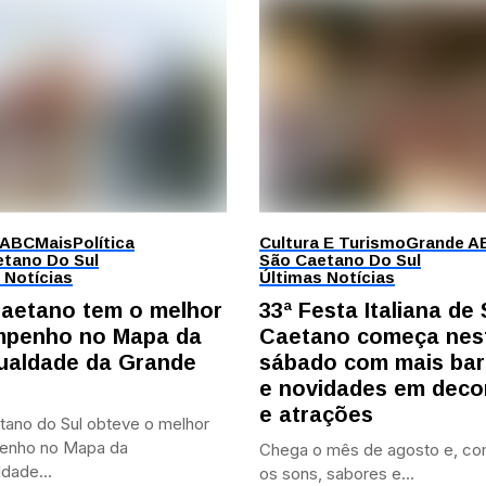
 ABC
Mais
Política
Cultura E Turismo
Grande A
tano Do Sul
São Caetano Do Sul
 Notícias
Últimas Notícias
aetano tem o melhor
33ª Festa Italiana de
penho no Mapa da
Caetano começa nes
ualdade da Grande
sábado com mais bar
e novidades em deco
e atrações
tano do Sul obteve o melhor
enho no Mapa da
Chega o mês de agosto e, co
dade...
os sons, sabores e...