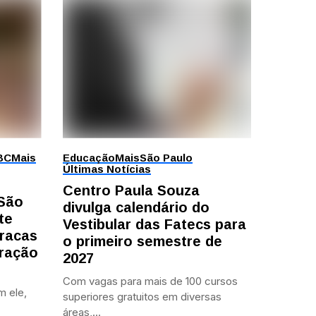
BC
Mais
Educação
Mais
São Paulo
Últimas Notícias
Centro Paula Souza
 São
divulga calendário do
te
Vestibular das Fatecs para
racas
o primeiro semestre de
ração
2027
Com vagas para mais de 100 cursos
m ele,
superiores gratuitos em diversas
áreas,...