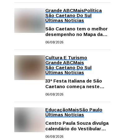
Grande ABC
Mais
Política
São Caetano Do Sul
Últimas Notícias
São Caetano tem o melhor
desempenho no Mapa da
Desigualdade da Grande SP
06/08/2026
Cultura E Turismo
Grande ABC
Mais
São Caetano Do Sul
Últimas Notícias
33ª Festa Italiana de São
Caetano começa neste
sábado com mais barracas
06/08/2026
e novidades em decoração
e atrações
Educação
Mais
São Paulo
Últimas Notícias
Centro Paula Souza divulga
calendário do Vestibular
das Fatecs para o primeiro
06/08/2026