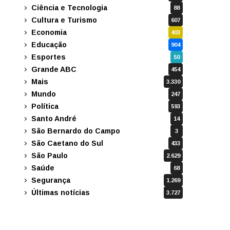
Ciência e Tecnologia
88
Cultura e Turismo
607
Economia
403
Educação
904
Esportes
50
Grande ABC
454
Mais
3.330
Mundo
247
Política
593
Santo André
14
São Bernardo do Campo
3
São Caetano do Sul
433
São Paulo
2.629
Saúde
68
Segurança
1.269
Últimas notícias
3.727