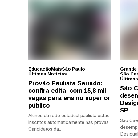
Educação
Mais
São Paulo
Grande
Últimas Notícias
São Cae
Últimas
Provão Paulista Seriado:
São C
confira edital com 15,8 mil
desem
vagas para ensino superior
Desig
público
SP
Alunos da rede estadual paulista estão
São Cae
inscritos automaticamente nas provas;
desemp
Candidatos da...
Desigual