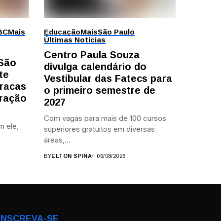
BC
Mais
Educação
Mais
São Paulo
Últimas Notícias
Centro Paula Souza
 São
divulga calendário do
te
Vestibular das Fatecs para
racas
o primeiro semestre de
ração
2027
Com vagas para mais de 100 cursos
m ele,
superiores gratuitos em diversas
áreas,...
BY
ELTON SPINA
06/08/2026
INSCREVA-SE