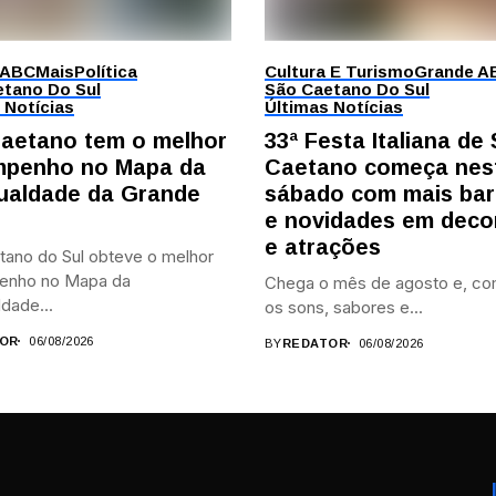
 ABC
Mais
Política
Cultura E Turismo
Grande A
tano Do Sul
São Caetano Do Sul
 Notícias
Últimas Notícias
aetano tem o melhor
33ª Festa Italiana de
penho no Mapa da
Caetano começa nes
ualdade da Grande
sábado com mais bar
e novidades em deco
e atrações
tano do Sul obteve o melhor
enho no Mapa da
Chega o mês de agosto e, co
dade...
os sons, sabores e...
OR
06/08/2026
BY
REDATOR
06/08/2026