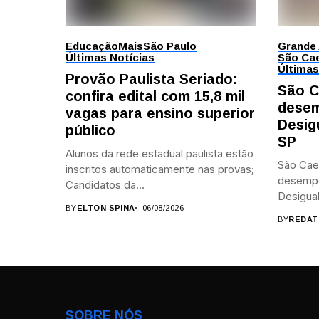
Educação
Mais
São Paulo
Grande
Últimas Notícias
São Cae
Últimas
Provão Paulista Seriado:
São C
confira edital com 15,8 mil
desem
vagas para ensino superior
Desig
público
SP
Alunos da rede estadual paulista estão
São Cae
inscritos automaticamente nas provas;
desemp
Candidatos da...
Desigual
BY
ELTON SPINA
06/08/2026
BY
REDAT
SOBRE NÓS