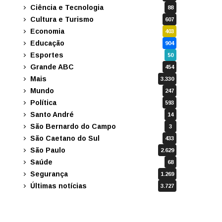
Ciência e Tecnologia
88
Cultura e Turismo
607
Economia
403
Educação
904
Esportes
50
Grande ABC
454
Mais
3.330
Mundo
247
Política
593
Santo André
14
São Bernardo do Campo
3
São Caetano do Sul
433
São Paulo
2.629
Saúde
68
Segurança
1.269
Últimas notícias
3.727