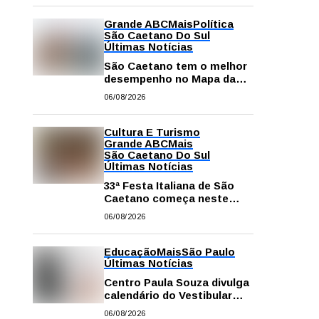
Grande ABC
Mais
Política
São Caetano Do Sul
Últimas Notícias
São Caetano tem o melhor
desempenho no Mapa da
Desigualdade da Grande SP
06/08/2026
Cultura E Turismo
Grande ABC
Mais
São Caetano Do Sul
Últimas Notícias
33ª Festa Italiana de São
Caetano começa neste
sábado com mais barracas
06/08/2026
e novidades em decoração
e atrações
Educação
Mais
São Paulo
Últimas Notícias
Centro Paula Souza divulga
calendário do Vestibular
das Fatecs para o primeiro
06/08/2026