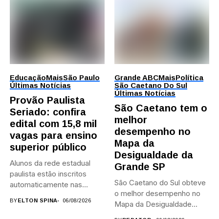
Educação
Mais
São Paulo
Grande ABC
Mais
Política
Últimas Notícias
São Caetano Do Sul
Últimas Notícias
Provão Paulista
São Caetano tem o
Seriado: confira
melhor
edital com 15,8 mil
desempenho no
vagas para ensino
Mapa da
superior público
Desigualdade da
Alunos da rede estadual
Grande SP
paulista estão inscritos
São Caetano do Sul obteve
automaticamente nas
o melhor desempenho no
provas; Candidatos da...
BY
ELTON SPINA
06/08/2026
Mapa da Desigualdade...