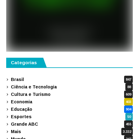
Categorias
Brasil
847
Ciência e Tecnologia
88
Cultura e Turismo
609
Economia
403
Educação
904
Esportes
50
Grande ABC
455
Mais
3.332
Mundo