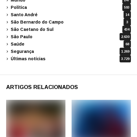
247
Política
593
Santo André
14
São Bernardo do Campo
3
São Caetano do Sul
434
São Paulo
2.630
Saúde
68
Segurança
1.269
Últimas notícias
3.729
ARTIGOS RELACIONADOS