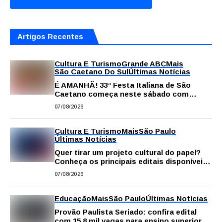
Artigos Recentes
Cultura E Turismo
Grande ABC
Mais
São Caetano Do Sul
Últimas Notícias
É AMANHÃ! 33ª Festa Italiana de São
Caetano começa neste sábado com
gastronomia, música e solidariedade
07/08/2026
Cultura E Turismo
Mais
São Paulo
Últimas Notícias
Quer tirar um projeto cultural do papel?
Conheça os principais editais disponíveis
em São Paulo
07/08/2026
Educação
Mais
São Paulo
Últimas Notícias
Provão Paulista Seriado: confira edital
com 15,8 mil vagas para ensino superior