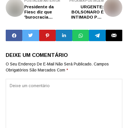
POSTAGEM ANTERIOR
PRÓXIMA POSTAGEM
Presidente da
URGENTE:
Fiesc diz que
BOLSONARO É
'burocracia
INTIMADO POR
prejudica o
OFICIAL DE
desenvolvimento
JUSTIÇA A
das empresas' no
MANDO DE
Brasil
ALEXANDRE DE
MORAES EM
PLENA UTI
DEIXE UM COMENTÁRIO
O Seu Endereço De E-Mail Não Será Publicado.
Campos
Obrigatórios São Marcados Com
*