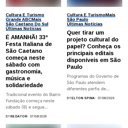
Cultura E Turismo
Cultura E Turismo
Mais
Grande ABC
Mais
São Paulo
São Caetano Do Sul
Últimas Notícias
Últimas Notícias
Quer tirar um
É AMANHÃ! 33ª
projeto cultural do
Festa Italiana de
papel? Conheça os
São Caetano
principais editais
começa neste
disponíveis em São
sábado com
Paulo
gastronomia,
Programas do Governo de
música e
São Paulo atendem
solidariedade
diferentes perfis de
Tradicional evento do Bairro
artistas, produtores,...
BY
ELTON SPINA
07/08/2026
Fundação começa neste
sábado (8) e segue
durante...
BY
REDATOR
07/08/2026