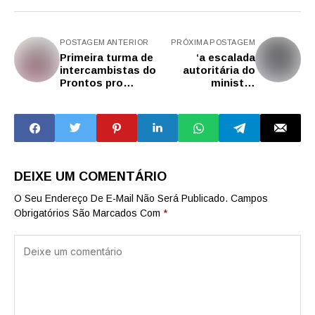
POSTAGEM ANTERIOR
PRÓXIMA POSTAGEM
Primeira turma de
‘a escalada
intercambistas do
autoritária do
Prontos pro
ministro
Mundo
Alexandre de
desembarca neste
Moraes não vai
domingo (6) em SP
parar’
DEIXE UM COMENTÁRIO
O Seu Endereço De E-Mail Não Será Publicado.
Campos
Obrigatórios São Marcados Com
*