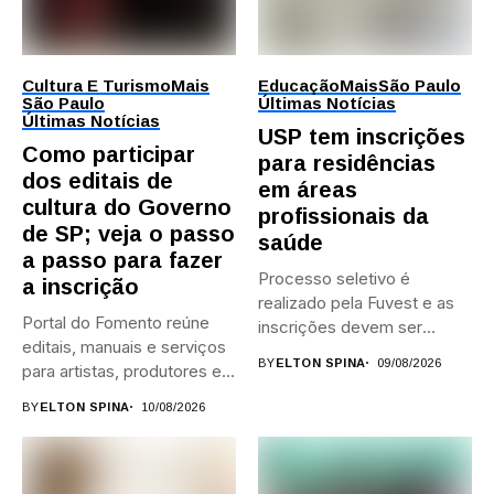
Cultura E Turismo
Mais
Educação
Mais
São Paulo
São Paulo
Últimas Notícias
Últimas Notícias
USP tem inscrições
Como participar
para residências
dos editais de
em áreas
cultura do Governo
profissionais da
de SP; veja o passo
saúde
a passo para fazer
Processo seletivo é
a inscrição
realizado pela Fuvest e as
Portal do Fomento reúne
inscrições devem ser
editais, manuais e serviços
feitas...
BY
ELTON SPINA
09/08/2026
para artistas, produtores e...
BY
ELTON SPINA
10/08/2026