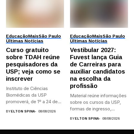
Educação
Mais
São Paulo
Educação
Mais
São Paulo
Últimas Notícias
Últimas Notícias
Curso gratuito
Vestibular 2027:
sobre TDAH reúne
Fuvest lança Guia
pesquisadores da
de Carreiras para
USP; veja como se
auxiliar candidatos
inscrever
na escolha da
profissão
Instituto de Ciências
Biomédicas da USP
Material reúne informações
promoverá, de 1º a 24 de...
sobre os cursos da USP,
formas de ingresso,
BY
ELTON SPINA
08/08/2026
campi,...
BY
ELTON SPINA
08/08/2026