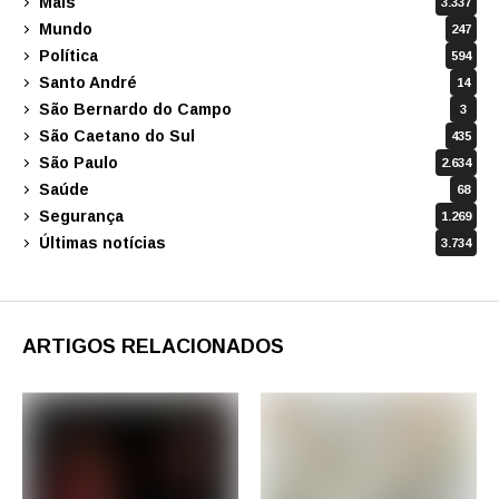
Mais
3.337
Mundo
247
Política
594
Santo André
14
São Bernardo do Campo
3
São Caetano do Sul
435
São Paulo
2.634
Saúde
68
Segurança
1.269
Últimas notícias
3.734
ARTIGOS RELACIONADOS