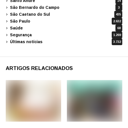
Santo André
14
São Bernardo do Campo
3
São Caetano do Sul
435
São Paulo
2.632
Saúde
68
Segurança
1.269
Últimas notícias
3.732
ARTIGOS RELACIONADOS