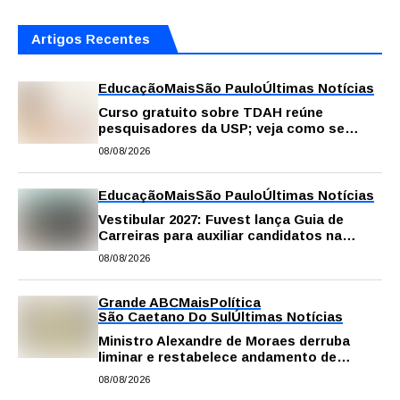
Artigos Recentes
Educação
Mais
São Paulo
Últimas Notícias
Curso gratuito sobre TDAH reúne
pesquisadores da USP; veja como se
inscrever
08/08/2026
Educação
Mais
São Paulo
Últimas Notícias
Vestibular 2027: Fuvest lança Guia de
Carreiras para auxiliar candidatos na
escolha da profissão
08/08/2026
Grande ABC
Mais
Política
São Caetano Do Sul
Últimas Notícias
Ministro Alexandre de Moraes derruba
liminar e restabelece andamento de
comissão processante contra vereador
08/08/2026
Matheus Gianello