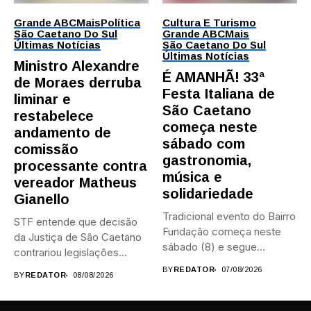
Grande ABC
Mais
Política
Cultura E Turismo
São Caetano Do Sul
Grande ABC
Mais
Últimas Notícias
São Caetano Do Sul
Últimas Notícias
Ministro Alexandre
É AMANHÃ! 33ª
de Moraes derruba
Festa Italiana de
liminar e
São Caetano
restabelece
começa neste
andamento de
sábado com
comissão
gastronomia,
processante contra
música e
vereador Matheus
solidariedade
Gianello
Tradicional evento do Bairro
STF entende que decisão
Fundação começa neste
da Justiça de São Caetano
sábado (8) e segue
contrariou legislações
durante...
federais...
BY
REDATOR
07/08/2026
BY
REDATOR
08/08/2026