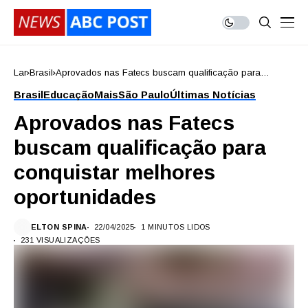
Lar
Brasil
Aprovados nas Fatecs buscam qualificação para
conquistar melhores oportunidades
Brasil
Educação
Mais
São Paulo
Últimas Notícias
Aprovados nas Fatecs
buscam qualificação para
conquistar melhores
oportunidades
ELTON SPINA
22/04/2025
1 MINUTOS LIDOS
231 VISUALIZAÇÕES