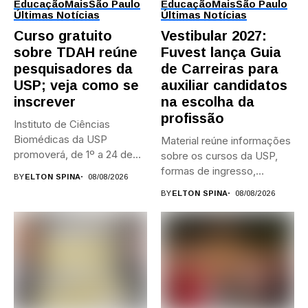
Educação
Mais
São Paulo
Educação
Mais
São Paulo
Últimas Notícias
Últimas Notícias
Curso gratuito
Vestibular 2027:
sobre TDAH reúne
Fuvest lança Guia
pesquisadores da
de Carreiras para
USP; veja como se
auxiliar candidatos
inscrever
na escolha da
profissão
Instituto de Ciências
Biomédicas da USP
Material reúne informações
promoverá, de 1º a 24 de...
sobre os cursos da USP,
formas de ingresso,
BY
ELTON SPINA
08/08/2026
campi,...
BY
ELTON SPINA
08/08/2026