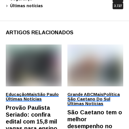
Últimas notícias
3.727
ARTIGOS RELACIONADOS
Educação
Mais
São Paulo
Grande ABC
Mais
Política
Últimas Notícias
São Caetano Do Sul
Últimas Notícias
Provão Paulista
São Caetano tem o
Seriado: confira
melhor
edital com 15,8 mil
desempenho no
vagas para ensino