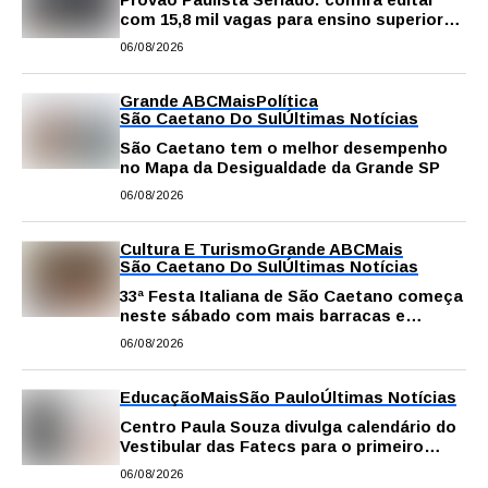
com 15,8 mil vagas para ensino superior
público
06/08/2026
Grande ABC
Mais
Política
São Caetano Do Sul
Últimas Notícias
São Caetano tem o melhor desempenho
no Mapa da Desigualdade da Grande SP
06/08/2026
Cultura E Turismo
Grande ABC
Mais
São Caetano Do Sul
Últimas Notícias
33ª Festa Italiana de São Caetano começa
neste sábado com mais barracas e
novidades em decoração e atrações
06/08/2026
Educação
Mais
São Paulo
Últimas Notícias
Centro Paula Souza divulga calendário do
Vestibular das Fatecs para o primeiro
semestre de 2027
06/08/2026