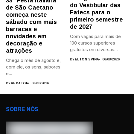
33ª Festa Italiana
do Vestibular das
de São Caetano
Fatecs para o
começa neste
primeiro semestre
sábado com mais
de 2027
barracas e
novidades em
Com vagas para mais de
decoração e
100 cursos superiores
gratuitos em diversas
atrações
áreas,...
Chega o mês de agosto e,
BY
ELTON SPINA
06/08/2026
com ele, os sons, sabores
e...
BY
REDATOR
06/08/2026
SOBRE NÓS