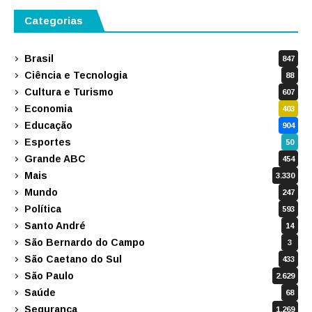
Categorias
Brasil
847
Ciência e Tecnologia
88
Cultura e Turismo
607
Economia
403
Educação
904
Esportes
50
Grande ABC
454
Mais
3.330
Mundo
247
Política
593
Santo André
14
São Bernardo do Campo
3
São Caetano do Sul
433
São Paulo
2.629
Saúde
68
Segurança
1.269