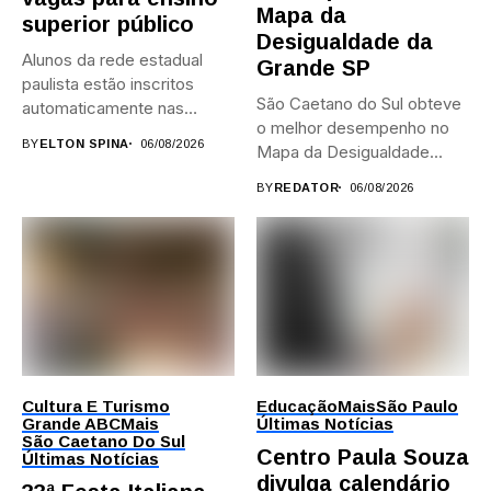
Mapa da
superior público
Desigualdade da
Alunos da rede estadual
Grande SP
paulista estão inscritos
São Caetano do Sul obteve
automaticamente nas
o melhor desempenho no
provas; Candidatos da...
BY
ELTON SPINA
06/08/2026
Mapa da Desigualdade...
BY
REDATOR
06/08/2026
Cultura E Turismo
Educação
Mais
São Paulo
Grande ABC
Mais
Últimas Notícias
São Caetano Do Sul
Centro Paula Souza
Últimas Notícias
divulga calendário