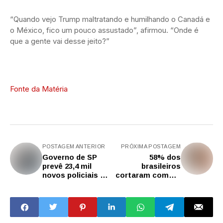
“Quando vejo Trump maltratando e humilhando o Canadá e
o México, fico um pouco assustado”, afirmou. “Onde é
que a gente vai desse jeito?”
Fonte da Matéria
POSTAGEM ANTERIOR
PRÓXIMA POSTAGEM
Governo de SP
58% dos
prevê 23,4 mil
brasileiros
novos policiais e
cortaram compra
alcança maior
de alimentos
reforço no efetivo
desde 2011