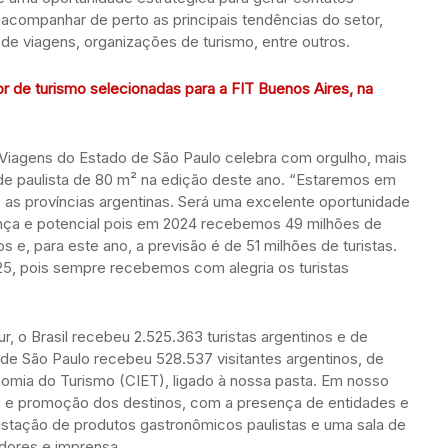
e acompanhar de perto as principais tendências do setor,
de viagens, organizações de turismo, entre outros.
 de turismo selecionadas para a FIT Buenos Aires, na
 Viagens do Estado de São Paulo celebra com orgulho, mais
de paulista de 80 m² na edição deste ano. “Estaremos em
s as províncias argentinas. Será uma excelente oportunidade
ança e potencial pois em 2024 recebemos 49 milhões de
os e, para este ano, a previsão é de 51 milhões de turistas.
25, pois sempre recebemos com alegria os turistas
r, o Brasil recebeu 2.525.363 turistas argentinos e de
 de São Paulo recebeu 528.537 visitantes argentinos, de
omia do Turismo (CIET), ligado à nossa pasta. Em nosso
s e promoção dos destinos, com a presença de entidades e
gustação de produtos gastronômicos paulistas e uma sala de
dores e imprensa.