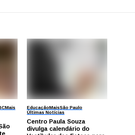
BC
Mais
Educação
Mais
São Paulo
Últimas Notícias
Centro Paula Souza
 São
divulga calendário do
te