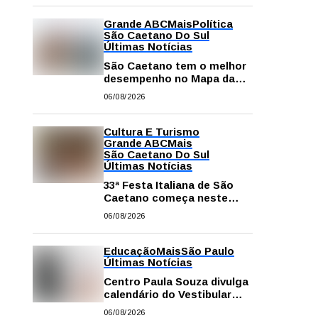
Grande ABC
Mais
Política
São Caetano Do Sul
Últimas Notícias
São Caetano tem o melhor
desempenho no Mapa da
Desigualdade da Grande SP
06/08/2026
Cultura E Turismo
Grande ABC
Mais
São Caetano Do Sul
Últimas Notícias
33ª Festa Italiana de São
Caetano começa neste
sábado com mais barracas
06/08/2026
e novidades em decoração
e atrações
Educação
Mais
São Paulo
Últimas Notícias
Centro Paula Souza divulga
calendário do Vestibular
das Fatecs para o primeiro
06/08/2026