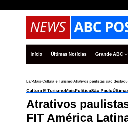
Início
Últimas Notícias
Grande ABC
Lar
Mais
Cultura e Turismo
Atrativos paulistas são destaqu
Cultura E Turismo
Mais
Política
São Paulo
Última
Atrativos paulista
FIT América Latin