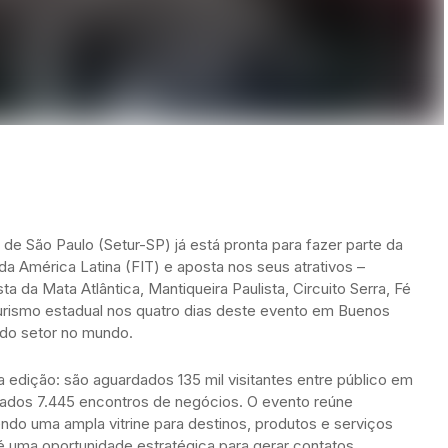
de São Paulo (Setur-SP) já está pronta para fazer parte da
da América Latina (FIT) e aposta nos seus atrativos –
sta da Mata Atlântica, Mantiqueira Paulista, Circuito Serra, Fé
turismo estadual nos quatro dias deste evento em Buenos
 do setor no mundo.
 edição: são aguardados 135 mil visitantes entre público em
rcados 7.445 encontros de negócios. O evento reúne
cendo uma ampla vitrine para destinos, produtos e serviços
a é uma oportunidade estratégica para gerar contatos