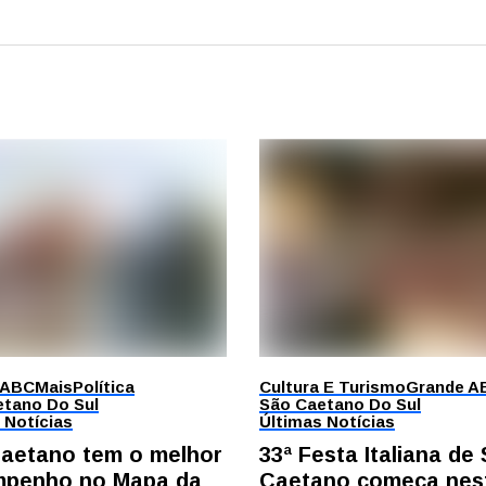
 ABC
Mais
Política
Cultura E Turismo
Grande A
tano Do Sul
São Caetano Do Sul
 Notícias
Últimas Notícias
aetano tem o melhor
33ª Festa Italiana de
penho no Mapa da
Caetano começa nes