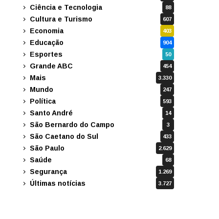
Ciência e Tecnologia
88
Cultura e Turismo
607
Economia
403
Educação
904
Esportes
50
Grande ABC
454
Mais
3.330
Mundo
247
Política
593
Santo André
14
São Bernardo do Campo
3
São Caetano do Sul
433
São Paulo
2.629
Saúde
68
Segurança
1.269
Últimas notícias
3.727