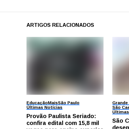
ARTIGOS RELACIONADOS
Educação
Mais
São Paulo
Grande
Últimas Notícias
São Cae
Últimas
Provão Paulista Seriado:
São C
confira edital com 15,8 mil
desem