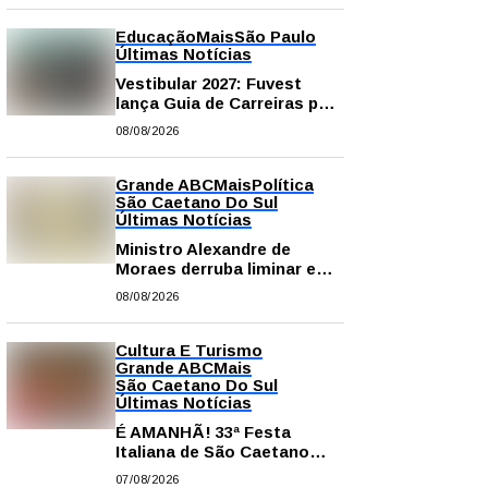
Educação
Mais
São Paulo
Últimas Notícias
Vestibular 2027: Fuvest
lança Guia de Carreiras para
auxiliar candidatos na
08/08/2026
escolha da profissão
Grande ABC
Mais
Política
São Caetano Do Sul
Últimas Notícias
Ministro Alexandre de
Moraes derruba liminar e
restabelece andamento de
08/08/2026
comissão processante
contra vereador Matheus
Gianello
Cultura E Turismo
Grande ABC
Mais
São Caetano Do Sul
Últimas Notícias
É AMANHÃ! 33ª Festa
Italiana de São Caetano
começa neste sábado com
07/08/2026