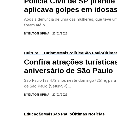
Polícia Civil de SP prend
aplicava golpes em idosa
Após a denúncia de uma das mulheres, que teve um 
foram até o...
BY
ELTON SPINA
22/01/2026
Cultura E Turismo
Mais
Política
São Paulo
Última
Confira atrações turística
aniversário de São Paulo
São Paulo faz 472 anos neste domingo (25) e, para
de São Paulo (Setur-SP)...
BY
ELTON SPINA
22/01/2026
Educação
Mais
São Paulo
Últimas Notícias