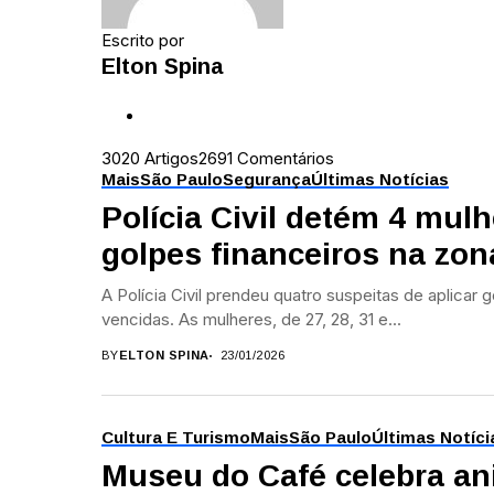
Escrito por
Elton Spina
3020 Artigos
2691 Comentários
Mais
São Paulo
Segurança
Últimas Notícias
Polícia Civil detém 4 mul
golpes financeiros na zon
A Polícia Civil prendeu quatro suspeitas de aplicar
vencidas. As mulheres, de 27, 28, 31 e...
BY
ELTON SPINA
23/01/2026
Cultura E Turismo
Mais
São Paulo
Últimas Notíci
Museu do Café celebra an