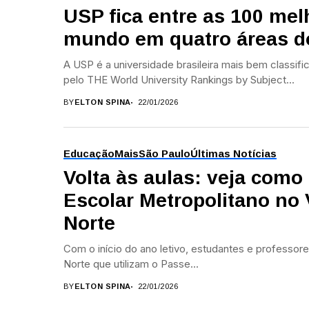
USP fica entre as 100 mel
mundo em quatro áreas d
A USP é a universidade brasileira mais bem classif
pelo THE World University Rankings by Subject...
BY
ELTON SPINA
22/01/2026
Educação
Mais
São Paulo
Últimas Notícias
Volta às aulas: veja como 
Escolar Metropolitano no V
Norte
Com o início do ano letivo, estudantes e professore
Norte que utilizam o Passe...
BY
ELTON SPINA
22/01/2026