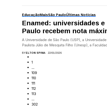
Educação
Mais
São Paulo
Últimas Notícias
Enamed: universidades e 
Paulo recebem nota máxi
A Universidade de São Paulo (USP), a Universidade
Paulista Júlio de Mesquita Filho (Unesp), a Faculdad
BY
ELTON SPINA
22/01/2026
1
…
109
110
111
112
113
…
302