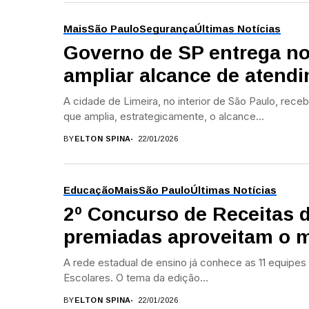
Mais
São Paulo
Segurança
Últimas Notícias
Governo de SP entrega no
ampliar alcance de atend
A cidade de Limeira, no interior de São Paulo, rece
que amplia, estrategicamente, o alcance...
BY
ELTON SPINA
22/01/2026
Educação
Mais
São Paulo
Últimas Notícias
2º Concurso de Receitas 
premiadas aproveitam o 
A rede estadual de ensino já conhece as 11 equipe
Escolares. O tema da edição...
BY
ELTON SPINA
22/01/2026