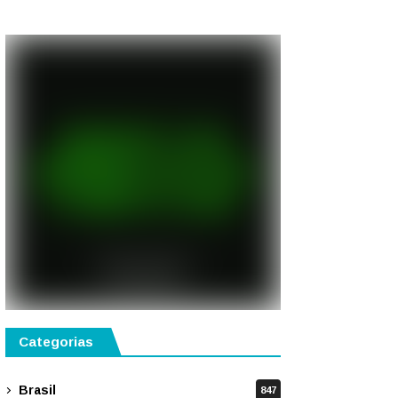
gastronomia, música e
solidariedade
Categorias
Brasil
847