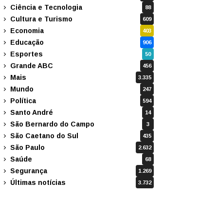
Ciência e Tecnologia
88
Cultura e Turismo
609
Economia
403
Educação
906
Esportes
50
Grande ABC
456
Mais
3.335
Mundo
247
Política
594
Santo André
14
São Bernardo do Campo
3
São Caetano do Sul
435
São Paulo
2.632
Saúde
68
Segurança
1.269
Últimas notícias
3.732