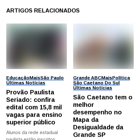
ARTIGOS RELACIONADOS
Educação
Mais
São Paulo
Grande ABC
Mais
Política
Últimas Notícias
São Caetano Do Sul
Últimas Notícias
Provão Paulista
São Caetano tem o
Seriado: confira
melhor
edital com 15,8 mil
desempenho no
vagas para ensino
Mapa da
superior público
Desigualdade da
Alunos da rede estadual
Grande SP
paulista estão inscritos