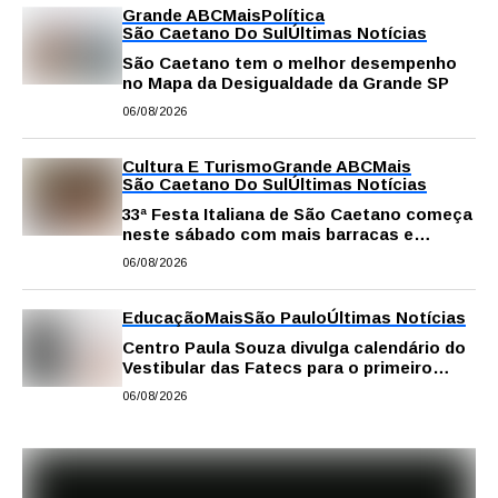
Grande ABC
Mais
Política
São Caetano Do Sul
Últimas Notícias
São Caetano tem o melhor desempenho
no Mapa da Desigualdade da Grande SP
06/08/2026
Cultura E Turismo
Grande ABC
Mais
São Caetano Do Sul
Últimas Notícias
33ª Festa Italiana de São Caetano começa
neste sábado com mais barracas e
novidades em decoração e atrações
06/08/2026
Educação
Mais
São Paulo
Últimas Notícias
Centro Paula Souza divulga calendário do
Vestibular das Fatecs para o primeiro
semestre de 2027
06/08/2026