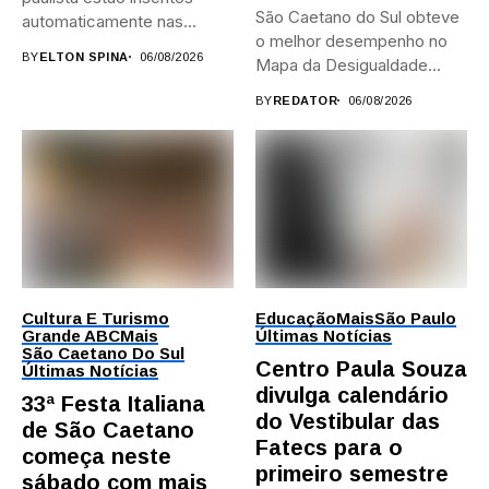
São Caetano do Sul obteve
automaticamente nas
o melhor desempenho no
provas; Candidatos da...
BY
ELTON SPINA
06/08/2026
Mapa da Desigualdade...
BY
REDATOR
06/08/2026
Cultura E Turismo
Educação
Mais
São Paulo
Grande ABC
Mais
Últimas Notícias
São Caetano Do Sul
Centro Paula Souza
Últimas Notícias
divulga calendário
33ª Festa Italiana
do Vestibular das
de São Caetano
Fatecs para o
começa neste
primeiro semestre
sábado com mais