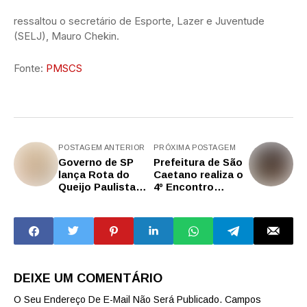
ressaltou o secretário de Esporte, Lazer e Juventude
(SELJ), Mauro Chekin.
Fonte:
PMSCS
POSTAGEM ANTERIOR
PRÓXIMA POSTAGEM
Governo de SP
Prefeitura de São
lança Rota do
Caetano realiza o
Queijo Paulista
4º Encontro
para impulsionar
Multicultural de
produção
Inclusão Social
artesanal, turismo
e
desenvolvimento
em diversas
regiões
DEIXE UM COMENTÁRIO
O Seu Endereço De E-Mail Não Será Publicado.
Campos