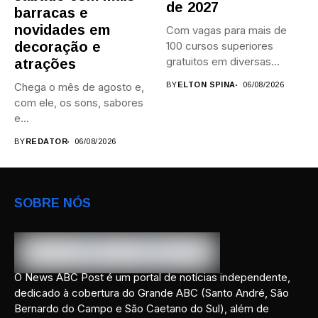
de 2027
barracas e
novidades em
Com vagas para mais de
decoração e
100 cursos superiores
gratuitos em diversas
atrações
áreas,...
Chega o mês de agosto e,
BY
ELTON SPINA
06/08/2026
com ele, os sons, sabores
e...
BY
REDATOR
06/08/2026
SOBRE NÓS
O News ABC Post é um portal de notícias independente,
dedicado à cobertura do Grande ABC (Santo André, São
Bernardo do Campo e São Caetano do Sul), além de