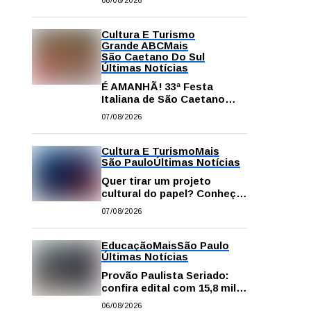
08/08/2026
comissão processante
contra vereador Matheus
Gianello
Cultura E Turismo
Grande ABC
Mais
São Caetano Do Sul
Últimas Notícias
É AMANHÃ! 33ª Festa
Italiana de São Caetano
começa neste sábado com
07/08/2026
gastronomia, música e
solidariedade
Cultura E Turismo
Mais
São Paulo
Últimas Notícias
Quer tirar um projeto
cultural do papel? Conheça
os principais editais
07/08/2026
disponíveis em São Paulo
Educação
Mais
São Paulo
Últimas Notícias
Provão Paulista Seriado:
confira edital com 15,8 mil
vagas para ensino superior
06/08/2026