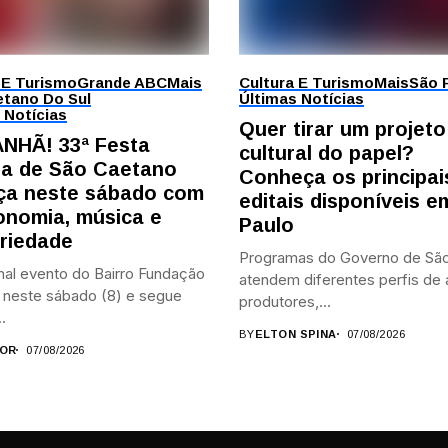
 E Turismo
Grande ABC
Mais
Cultura E Turismo
Mais
São 
tano Do Sul
Últimas Notícias
 Notícias
Quer tirar um projeto
NHÃ! 33ª Festa
cultural do papel?
ana de São Caetano
Conheça os principai
a neste sábado com
editais disponíveis 
onomia, música e
Paulo
ariedade
Programas do Governo de São
nal evento do Bairro Fundação
atendem diferentes perfis de a
neste sábado (8) e segue
produtores,...
.
BY
ELTON SPINA
07/08/2026
OR
07/08/2026