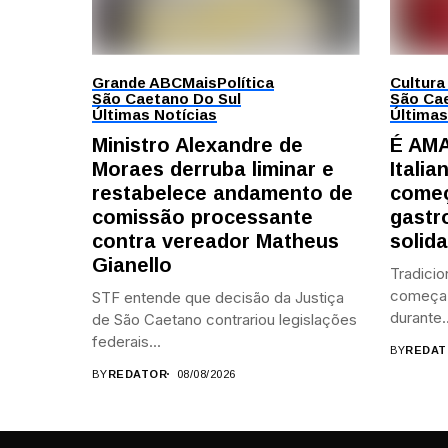
Grande ABC
Mais
Política
Cultura
São Caetano Do Sul
São Cae
Últimas Notícias
Últimas
Ministro Alexandre de
É AMA
Moraes derruba liminar e
Itali
restabelece andamento de
começ
comissão processante
gastr
contra vereador Matheus
solid
Gianello
Tradicio
começa 
STF entende que decisão da Justiça
durante..
de São Caetano contrariou legislações
federais...
BY
REDAT
BY
REDATOR
08/08/2026