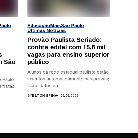
Paulo
Educação
Mais
São Paulo
Últimas Notícias
Provão Paulista Seriado:
confira edital com 15,8 mil
s
vagas para ensino superior
em São
público
Alunos da rede estadual paulista estão
inscritos automaticamente nas provas;
 Paulo
Candidatos da...
rtistas,
BY
ELTON SPINA
06/08/2026