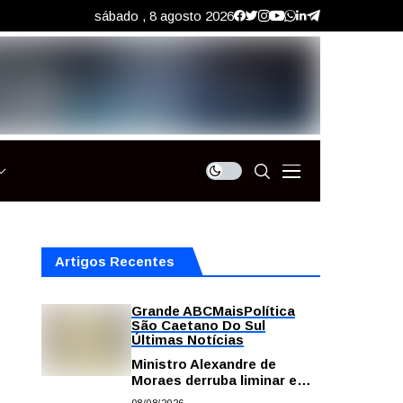
sábado , 8 agosto 2026
Artigos Recentes
Grande ABC
Mais
Política
São Caetano Do Sul
Últimas Notícias
Ministro Alexandre de
Moraes derruba liminar e
restabelece andamento de