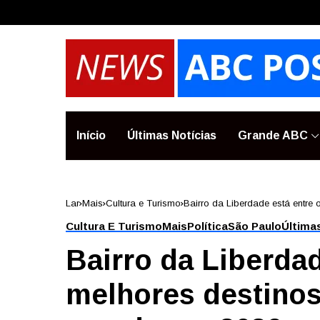
Início
Últimas Notícias
Grande ABC
Lar
Mais
Cultura e Turismo
Bairro da Liberdade está entre
Cultura E Turismo
Mais
Política
São Paulo
Última
Bairro da Liberdad
melhores destinos 