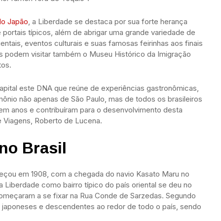
do Japão
, a Liberdade se destaca por sua forte herança
 portais típicos, além de abrigar uma grande variedade de
entais, eventos culturais e suas famosas feirinhas aos finais
tas podem visitar também o Museu Histórico da Imigração
tos.
capital este DNA que reúne de experiências gastronômicas,
rimônio não apenas de São Paulo, mas de todos os brasileiros
m anos e contribuíram para o desenvolvimento desta
 e Viagens, Roberto de Lucena.
no Brasil
meçou em 1908, com a chegada do navio Kasato Maru no
a Liberdade como bairro típico do país oriental se deu no
 começaram a se fixar na Rua Conde de Sarzedas. Segundo
e japoneses e descendentes ao redor de todo o país, sendo