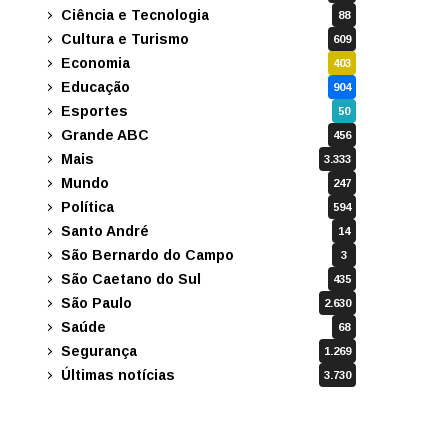
Ciência e Tecnologia
88
Cultura e Turismo
609
Economia
403
Educação
904
Esportes
50
Grande ABC
456
Mais
3.333
Mundo
247
Política
594
Santo André
14
São Bernardo do Campo
3
São Caetano do Sul
435
São Paulo
2.630
Saúde
68
Segurança
1.269
Últimas notícias
3.730