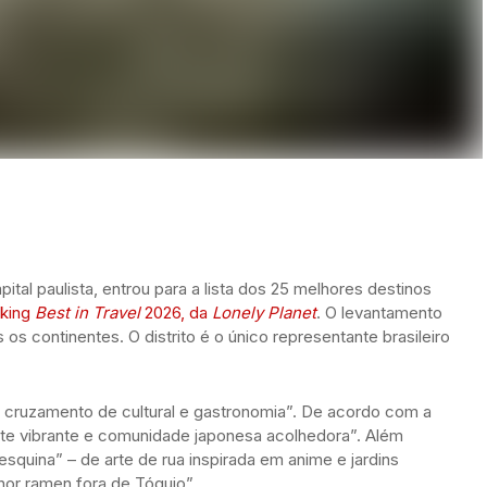
pital paulista, entrou para a lista dos 25 melhores destinos
nking
Best in Travel
2026, da
Lonely Planet
. O levantamento
os continentes. O distrito é o único representante brasileiro
 cruzamento de cultural e gastronomia”. De acordo com a
nte vibrante e comunidade japonesa acolhedora”. Além
quina” – de arte de rua inspirada em anime e jardins
hor ramen fora de Tóquio”.