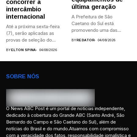
concorrer a
última geração
intercâmbio
internacional
A Prefeitura de São
Caetano do Sul está
Até a próxima sexta-feira
promovendo uma das
(7), serão aplicadas as
maiores...
provas de seleção do...
BY
REDATOR
04/08/2026
BY
ELTON SPINA
04/08/2026
SOBRE NÓS
O News ABC Post é um portal de notícias independente,
dedicado à cobertura do Grande ABC (Santo André, São
Bernardo do Campo e São Caetano do Sul), além de
notícias do Brasil e do mundo.Atuamos com compromisso
com a veracidade dos fatos, responsabilidade jornalística e