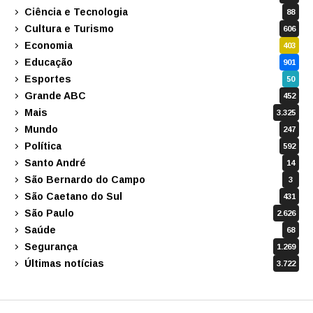
Ciência e Tecnologia
88
Cultura e Turismo
606
Economia
403
Educação
901
Esportes
50
Grande ABC
452
Mais
3.325
Mundo
247
Política
592
Santo André
14
São Bernardo do Campo
3
São Caetano do Sul
431
São Paulo
2.626
Saúde
68
Segurança
1.269
Últimas notícias
3.722