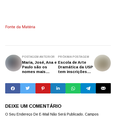
Fonte da Matéria
POSTAGEM ANTERIOR
PRÓXIMA POSTAGEM
Maria, José, Ana e
Escola de Arte
Paulo são os
Dramática da USP
nomes mais
tem inscrições
comuns;
abertas para o
docentes de
processo seletivo
matemática são
2026
maioria na rede
estadual de SP
DEIXE UM COMENTÁRIO
O Seu Endereço De E-Mail Não Será Publicado.
Campos