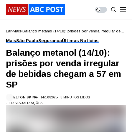
Lar
Mais
Balanço metanol (14/10): prisões por venda irregular de
bebidas chegam a 57 em SP
Mais
São Paulo
Segurança
Últimas Notícias
Balanço metanol (14/10):
prisões por venda irregular
de bebidas chegam a 57 em
SP
ELTON SPINA
14/10/2025
3 MINUTOS LIDOS
113 VISUALIZAÇÕES