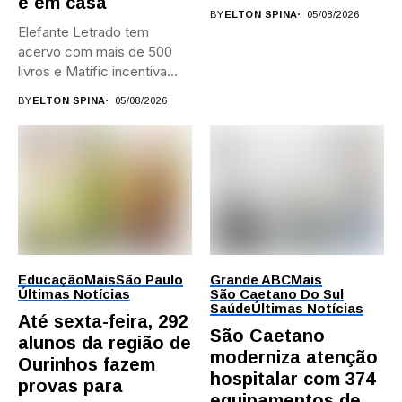
e em casa
BY
ELTON SPINA
05/08/2026
Elefante Letrado tem
acervo com mais de 500
livros e Matific incentiva...
BY
ELTON SPINA
05/08/2026
Educação
Mais
São Paulo
Grande ABC
Mais
Últimas Notícias
São Caetano Do Sul
Saúde
Últimas Notícias
Até sexta-feira, 292
São Caetano
alunos da região de
moderniza atenção
Ourinhos fazem
hospitalar com 374
provas para
equipamentos de