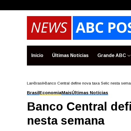
Início
Últimas Notícias
Grande ABC
Lar
Brasil
Banco Central define nova taxa Selic nesta sem
Brasil
Economia
Mais
Últimas Notícias
Banco Central defi
nesta semana