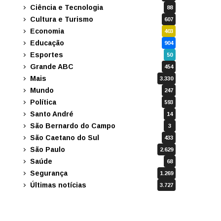
Ciência e Tecnologia
88
Cultura e Turismo
607
Economia
403
Educação
904
Esportes
50
Grande ABC
454
Mais
3.330
Mundo
247
Política
593
Santo André
14
São Bernardo do Campo
3
São Caetano do Sul
433
São Paulo
2.629
Saúde
68
Segurança
1.269
Últimas notícias
3.727