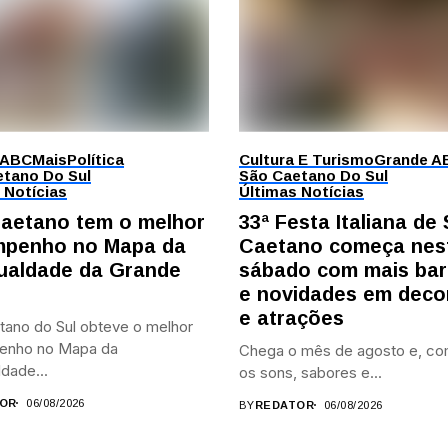
 ABC
Mais
Política
Cultura E Turismo
Grande A
tano Do Sul
São Caetano Do Sul
 Notícias
Últimas Notícias
aetano tem o melhor
33ª Festa Italiana de
penho no Mapa da
Caetano começa nes
ualdade da Grande
sábado com mais bar
e novidades em deco
e atrações
tano do Sul obteve o melhor
enho no Mapa da
Chega o mês de agosto e, co
dade...
os sons, sabores e...
OR
06/08/2026
BY
REDATOR
06/08/2026