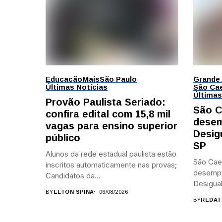
Educação
Mais
São Paulo
Grande
Últimas Notícias
São Cae
Últimas
Provão Paulista Seriado:
São C
confira edital com 15,8 mil
desem
vagas para ensino superior
Desig
público
SP
Alunos da rede estadual paulista estão
São Cae
inscritos automaticamente nas provas;
desemp
Candidatos da...
Desigual
BY
ELTON SPINA
06/08/2026
BY
REDAT