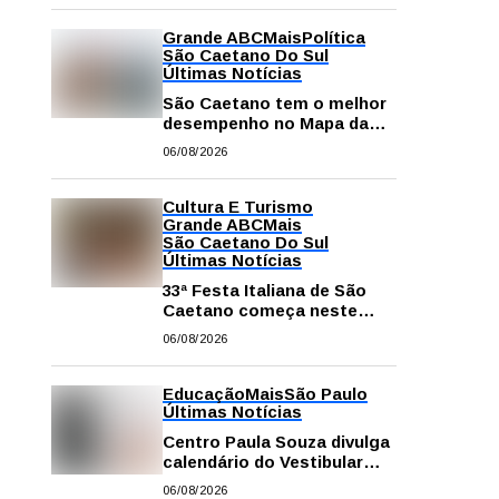
Grande ABC
Mais
Política
São Caetano Do Sul
Últimas Notícias
São Caetano tem o melhor
desempenho no Mapa da
Desigualdade da Grande SP
06/08/2026
Cultura E Turismo
Grande ABC
Mais
São Caetano Do Sul
Últimas Notícias
33ª Festa Italiana de São
Caetano começa neste
sábado com mais barracas
06/08/2026
e novidades em decoração
e atrações
Educação
Mais
São Paulo
Últimas Notícias
Centro Paula Souza divulga
calendário do Vestibular
das Fatecs para o primeiro
06/08/2026