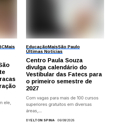
BC
Mais
Educação
Mais
São Paulo
Últimas Notícias
Centro Paula Souza
 São
divulga calendário do
te
Vestibular das Fatecs para
racas
o primeiro semestre de
ração
2027
Com vagas para mais de 100 cursos
m ele,
superiores gratuitos em diversas
áreas,...
BY
ELTON SPINA
06/08/2026