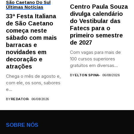
São Caetano Do Sul
Centro Paula Souza
Últimas Notícias
divulga calendário
33ª Festa Italiana
do Vestibular das
de São Caetano
Fatecs para o
começa neste
primeiro semestre
sábado com mais
de 2027
barracas e
novidades em
Com vagas para mais de
decoração e
100 cursos superiores
gratuitos em diversas
atrações
áreas,...
Chega o mês de agosto e,
BY
ELTON SPINA
06/08/2026
com ele, os sons, sabores
e...
BY
REDATOR
06/08/2026
SOBRE NÓS