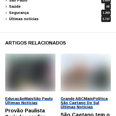
São Paulo
2.629
Saúde
68
Segurança
1.269
Últimas notícias
3.727
ARTIGOS RELACIONADOS
Educação
Mais
São Paulo
Grande ABC
Mais
Política
Últimas Notícias
São Caetano Do Sul
Últimas Notícias
Provão Paulista
São Caetano tem o