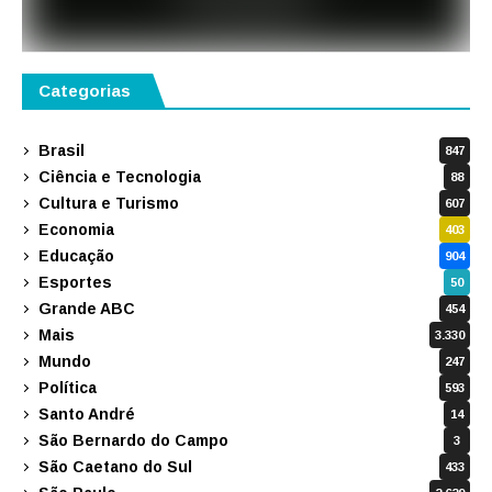
Categorias
Brasil
847
Ciência e Tecnologia
88
Cultura e Turismo
607
Economia
403
Educação
904
Esportes
50
Grande ABC
454
Mais
3.330
Mundo
247
Política
593
Santo André
14
São Bernardo do Campo
3
São Caetano do Sul
433