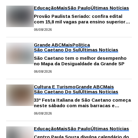
Educação
Mais
São Paulo
Últimas Notícias
Provão Paulista Seriado: confira edital
com 15,8 mil vagas para ensino superior
público
06/08/2026
Grande ABC
Mais
Política
São Caetano Do Sul
Últimas Notícias
São Caetano tem o melhor desempenho
no Mapa da Desigualdade da Grande SP
06/08/2026
Cultura E Turismo
Grande ABC
Mais
São Caetano Do Sul
Últimas Notícias
33ª Festa Italiana de São Caetano começa
neste sábado com mais barracas e
novidades em decoração e atrações
06/08/2026
Educação
Mais
São Paulo
Últimas Notícias
Centro Paula Souza divulga calendário do