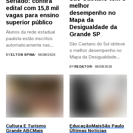
Seriado: confira
melhor
edital com 15,8 mil
desempenho no
vagas para ensino
Mapa da
superior público
Desigualdade da
Alunos da rede estadual
Grande SP
paulista estão inscritos
São Caetano do Sul obteve
automaticamente nas
o melhor desempenho no
provas; Candidatos da...
BY
ELTON SPINA
06/08/2026
Mapa da Desigualdade...
BY
REDATOR
06/08/2026
Cultura E Turismo
Educação
Mais
São Paulo
Grande ABC
Mais
Últimas Notícias