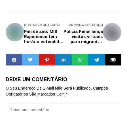
POSTAGEM ANTERIOR
PRÓXIMA POSTAGEM
Fim de ano: MIS
Polícia Penal lança
Experience tem
visitas virtuais
horário estendido
para migrantes
para público
internacionais no
visitar a
sistema prisional
exposição sobre
paulista
'O Pequeno
Príncipe'
DEIXE UM COMENTÁRIO
O Seu Endereço De E-Mail Não Será Publicado.
Campos
Obrigatórios São Marcados Com
*