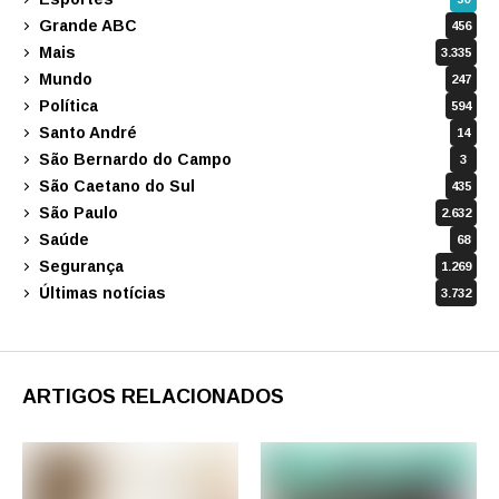
Grande ABC
456
Mais
3.335
Mundo
247
Política
594
Santo André
14
São Bernardo do Campo
3
São Caetano do Sul
435
São Paulo
2.632
Saúde
68
Segurança
1.269
Últimas notícias
3.732
ARTIGOS RELACIONADOS