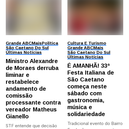
Grande ABC
Mais
Política
Cultura E Turismo
São Caetano Do Sul
Grande ABC
Mais
Últimas Notícias
São Caetano Do Sul
Últimas Notícias
Ministro Alexandre
É AMANHÃ! 33ª
de Moraes derruba
Festa Italiana de
liminar e
São Caetano
restabelece
começa neste
andamento de
sábado com
comissão
gastronomia,
processante contra
música e
vereador Matheus
solidariedade
Gianello
Tradicional evento do Bairro
STF entende que decisão