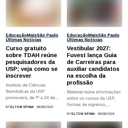
Educação
Mais
São Paulo
Educação
Mais
São Paulo
Últimas Notícias
Últimas Notícias
Curso gratuito
Vestibular 2027:
sobre TDAH reúne
Fuvest lança Guia
pesquisadores da
de Carreiras para
USP; veja como se
auxiliar candidatos
inscrever
na escolha da
profissão
Instituto de Ciências
Biomédicas da USP
Material reúne informações
promoverá, de 1º a 24 de...
sobre os cursos da USP,
formas de ingresso,
BY
ELTON SPINA
08/08/2026
campi,...
BY
ELTON SPINA
08/08/2026