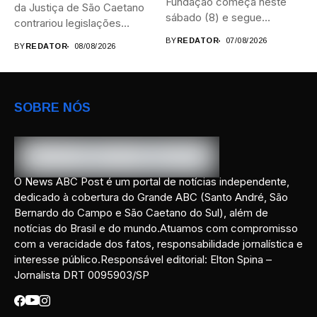
Fundação começa neste
da Justiça de São Caetano
sábado (8) e segue
contrariou legislações
durante...
federais...
BY
REDATOR
07/08/2026
BY
REDATOR
08/08/2026
SOBRE NÓS
O News ABC Post é um portal de notícias independente,
dedicado à cobertura do Grande ABC (Santo André, São
Bernardo do Campo e São Caetano do Sul), além de
notícias do Brasil e do mundo.Atuamos com compromisso
com a veracidade dos fatos, responsabilidade jornalística e
interesse público.Responsável editorial: Elton Spina –
Jornalista DRT 0095903/SP