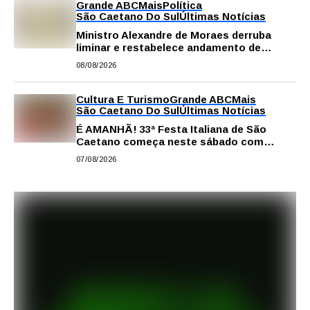
Grande ABC
Mais
Política
São Caetano Do Sul
Últimas Notícias
Ministro Alexandre de Moraes derruba
liminar e restabelece andamento de
comissão processante contra vereador
08/08/2026
Matheus Gianello
Cultura E Turismo
Grande ABC
Mais
São Caetano Do Sul
Últimas Notícias
É AMANHÃ! 33ª Festa Italiana de São
Caetano começa neste sábado com
gastronomia, música e solidariedade
07/08/2026