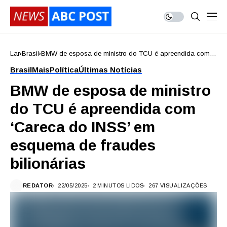
Lar
Brasil
BMW de esposa de ministro do TCU é apreendida com
‘Careca do INSS’ em esquema de fraudes bilionárias
Brasil
Mais
Política
Últimas Notícias
BMW de esposa de ministro
do TCU é apreendida com
‘Careca do INSS’ em
esquema de fraudes
bilionárias
REDATOR
22/05/2025
2 MINUTOS LIDOS
267 VISUALIZAÇÕES