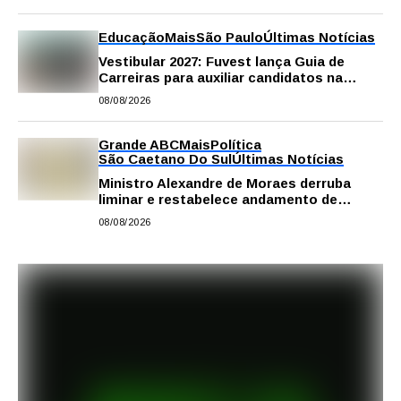
Educação
Mais
São Paulo
Últimas Notícias
Vestibular 2027: Fuvest lança Guia de
Carreiras para auxiliar candidatos na
escolha da profissão
08/08/2026
Grande ABC
Mais
Política
São Caetano Do Sul
Últimas Notícias
Ministro Alexandre de Moraes derruba
liminar e restabelece andamento de
comissão processante contra vereador
08/08/2026
Matheus Gianello