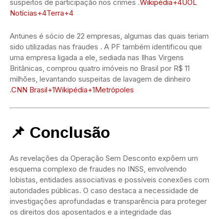
suspeitos de participação nos crimes
.
Wikipédia
+4
UOL
Notícias
+4
Terra
+4
Antunes é sócio de 22 empresas, algumas das quais teriam
sido utilizadas nas fraudes
.
A PF também identificou que
uma empresa ligada a ele, sediada nas Ilhas Virgens
Britânicas, comprou quatro imóveis no Brasil por R$ 11
milhões, levantando suspeitas de lavagem de dinheiro
.
CNN Brasil
+1
Wikipédia
+1
Metrópoles
📌 Conclusão
As revelações da Operação Sem Desconto expõem um
esquema complexo de fraudes no INSS, envolvendo
lobistas, entidades associativas e possíveis conexões com
autoridades públicas.
O caso destaca a necessidade de
investigações aprofundadas e transparência para proteger
os direitos dos aposentados e a integridade das