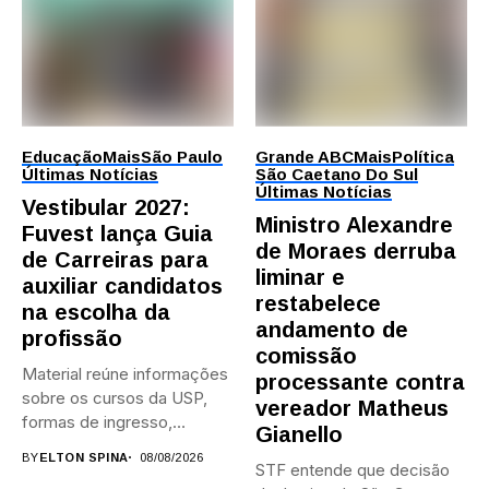
Educação
Mais
São Paulo
Grande ABC
Mais
Política
Últimas Notícias
São Caetano Do Sul
Últimas Notícias
Vestibular 2027:
Ministro Alexandre
Fuvest lança Guia
de Moraes derruba
de Carreiras para
liminar e
auxiliar candidatos
restabelece
na escolha da
andamento de
profissão
comissão
Material reúne informações
processante contra
sobre os cursos da USP,
vereador Matheus
formas de ingresso,
Gianello
campi,...
BY
ELTON SPINA
08/08/2026
STF entende que decisão