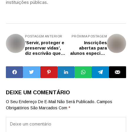
instituições públicas.
POSTAGEM ANTERIOR
PRÓXIMA POSTAGEM
‘Servir, proteger e
Inscrições
preservar vidas’,
abertas para
diz escrivão que
alunos especiais
salvou bebê de
dos cursos de
engasgo na
mestrado do
capital de SP
Centro Paula
Souza
DEIXE UM COMENTÁRIO
O Seu Endereço De E-Mail Não Será Publicado.
Campos
Obrigatórios São Marcados Com
*