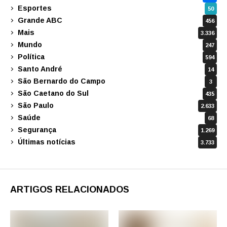
Esportes
50
Grande ABC
456
Mais
3.336
Mundo
247
Política
594
Santo André
14
São Bernardo do Campo
3
São Caetano do Sul
435
São Paulo
2.633
Saúde
68
Segurança
1.269
Últimas notícias
3.733
ARTIGOS RELACIONADOS