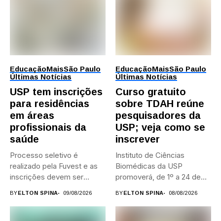
Educação
Mais
São Paulo
Educação
Mais
São Paulo
Últimas Notícias
Últimas Notícias
USP tem inscrições
Curso gratuito
para residências
sobre TDAH reúne
em áreas
pesquisadores da
profissionais da
USP; veja como se
saúde
inscrever
Processo seletivo é
Instituto de Ciências
realizado pela Fuvest e as
Biomédicas da USP
inscrições devem ser
promoverá, de 1º a 24 de...
feitas...
BY
ELTON SPINA
09/08/2026
BY
ELTON SPINA
08/08/2026