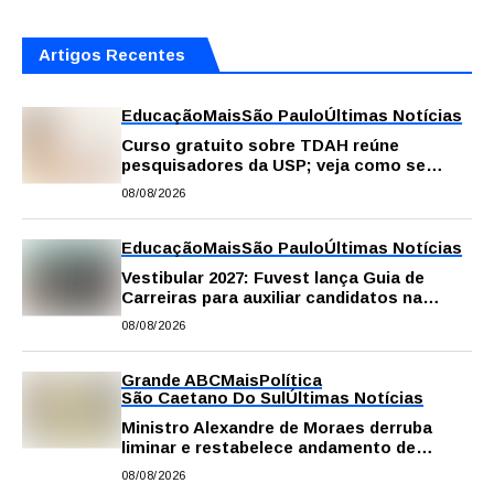
Artigos Recentes
Educação
Mais
São Paulo
Últimas Notícias
Curso gratuito sobre TDAH reúne
pesquisadores da USP; veja como se
inscrever
08/08/2026
Educação
Mais
São Paulo
Últimas Notícias
Vestibular 2027: Fuvest lança Guia de
Carreiras para auxiliar candidatos na
escolha da profissão
08/08/2026
Grande ABC
Mais
Política
São Caetano Do Sul
Últimas Notícias
Ministro Alexandre de Moraes derruba
liminar e restabelece andamento de
comissão processante contra vereador
08/08/2026
Matheus Gianello