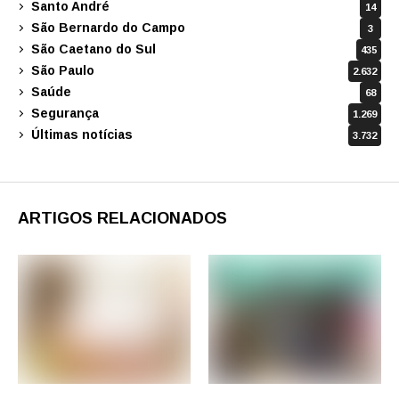
Santo André
14
São Bernardo do Campo
3
São Caetano do Sul
435
São Paulo
2.632
Saúde
68
Segurança
1.269
Últimas notícias
3.732
ARTIGOS RELACIONADOS