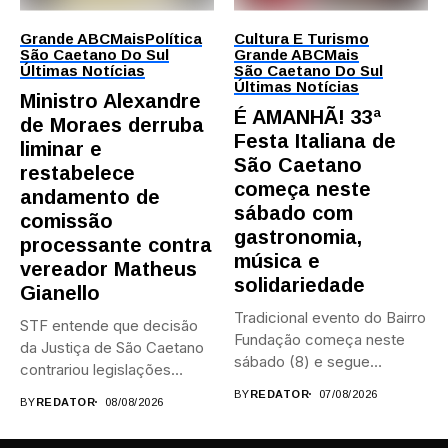
Grande ABC
Mais
Política
Cultura E Turismo
São Caetano Do Sul
Grande ABC
Mais
Últimas Notícias
São Caetano Do Sul
Últimas Notícias
Ministro Alexandre
É AMANHÃ! 33ª
de Moraes derruba
Festa Italiana de
liminar e
São Caetano
restabelece
começa neste
andamento de
sábado com
comissão
gastronomia,
processante contra
música e
vereador Matheus
solidariedade
Gianello
Tradicional evento do Bairro
STF entende que decisão
Fundação começa neste
da Justiça de São Caetano
sábado (8) e segue
contrariou legislações
durante...
federais...
BY
REDATOR
07/08/2026
BY
REDATOR
08/08/2026