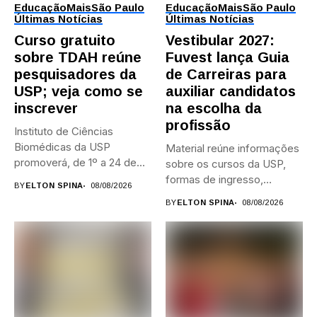
Educação
Mais
São Paulo
Educação
Mais
São Paulo
Últimas Notícias
Últimas Notícias
Curso gratuito
Vestibular 2027:
sobre TDAH reúne
Fuvest lança Guia
pesquisadores da
de Carreiras para
USP; veja como se
auxiliar candidatos
inscrever
na escolha da
profissão
Instituto de Ciências
Biomédicas da USP
Material reúne informações
promoverá, de 1º a 24 de...
sobre os cursos da USP,
formas de ingresso,
BY
ELTON SPINA
08/08/2026
campi,...
BY
ELTON SPINA
08/08/2026