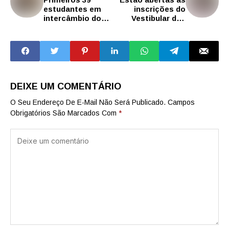
estudantes em
inscrições do
intercâmbio do
Vestibular das
Prontos pro
Fatecs para o
Mundo retornam
segundo
ao Brasil
semestre
DEIXE UM COMENTÁRIO
O Seu Endereço De E-Mail Não Será Publicado.
Campos
Obrigatórios São Marcados Com
*