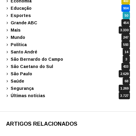
Economia
403
Educação
904
Esportes
50
Grande ABC
454
Mais
3.330
Mundo
247
Política
593
Santo André
14
São Bernardo do Campo
3
São Caetano do Sul
433
São Paulo
2.629
Saúde
68
Segurança
1.269
Últimas notícias
3.727
ARTIGOS RELACIONADOS