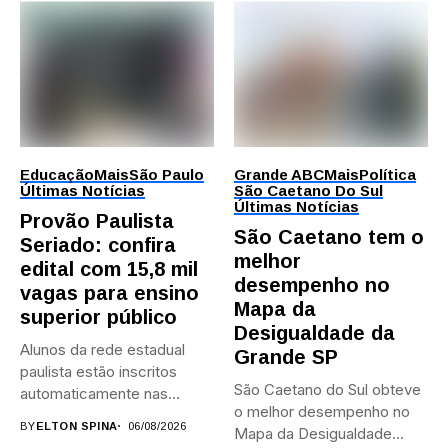
Educação
Mais
São Paulo
Grande ABC
Mais
Política
Últimas Notícias
São Caetano Do Sul
Últimas Notícias
Provão Paulista
São Caetano tem o
Seriado: confira
melhor
edital com 15,8 mil
desempenho no
vagas para ensino
Mapa da
superior público
Desigualdade da
Alunos da rede estadual
Grande SP
paulista estão inscritos
São Caetano do Sul obteve
automaticamente nas
o melhor desempenho no
provas; Candidatos da...
BY
ELTON SPINA
06/08/2026
Mapa da Desigualdade...