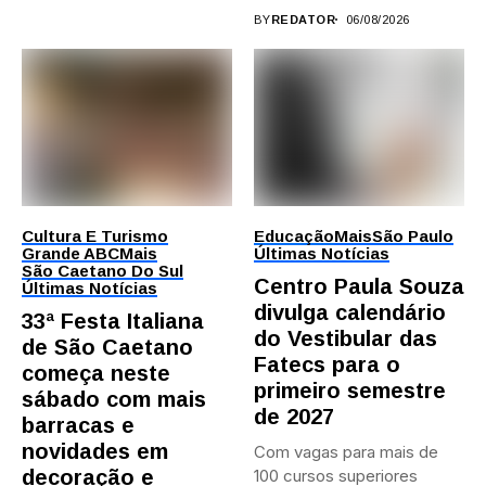
BY
REDATOR
06/08/2026
Cultura E Turismo
Educação
Mais
São Paulo
Grande ABC
Mais
Últimas Notícias
São Caetano Do Sul
Centro Paula Souza
Últimas Notícias
divulga calendário
33ª Festa Italiana
do Vestibular das
de São Caetano
Fatecs para o
começa neste
primeiro semestre
sábado com mais
de 2027
barracas e
novidades em
Com vagas para mais de
decoração e
100 cursos superiores