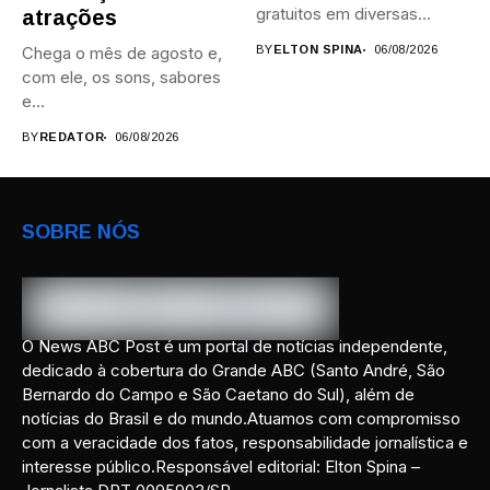
gratuitos em diversas
atrações
áreas,...
Chega o mês de agosto e,
BY
ELTON SPINA
06/08/2026
com ele, os sons, sabores
e...
BY
REDATOR
06/08/2026
SOBRE NÓS
O News ABC Post é um portal de notícias independente,
dedicado à cobertura do Grande ABC (Santo André, São
Bernardo do Campo e São Caetano do Sul), além de
notícias do Brasil e do mundo.Atuamos com compromisso
com a veracidade dos fatos, responsabilidade jornalística e
interesse público.Responsável editorial: Elton Spina –