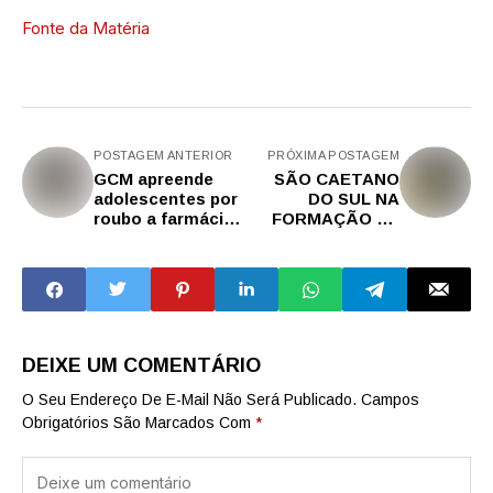
Fonte da Matéria
POSTAGEM ANTERIOR
PRÓXIMA POSTAGEM
GCM apreende
SÃO CAETANO
adolescentes por
DO SUL NA
roubo a farmácia
FORMAÇÃO DE
no Bairro Santa
UM CAMPEÃO
Paula após alerta
MUNDIAL
do CGE
DEIXE UM COMENTÁRIO
O Seu Endereço De E-Mail Não Será Publicado.
Campos
Obrigatórios São Marcados Com
*