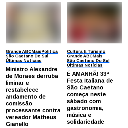
Grande ABC
Mais
Política
Cultura E Turismo
São Caetano Do Sul
Grande ABC
Mais
Últimas Notícias
São Caetano Do Sul
Últimas Notícias
Ministro Alexandre
É AMANHÃ! 33ª
de Moraes derruba
Festa Italiana de
liminar e
São Caetano
restabelece
começa neste
andamento de
sábado com
comissão
gastronomia,
processante contra
música e
vereador Matheus
solidariedade
Gianello