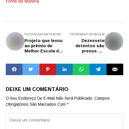
Fonte da Matéria
POSTAGEM ANTERIOR
PRÓXIMA POSTAGEM
Projeto que levou
Dezessete
ao prêmio de
detentos são
Melhor Escola do
presos em
Mundo será
flagrante durante
ampliado para
'saidinha' no
mais 100 unidades
estado de São
de ensino de SP
Paulo
DEIXE UM COMENTÁRIO
O Seu Endereço De E-Mail Não Será Publicado.
Campos
Obrigatórios São Marcados Com
*