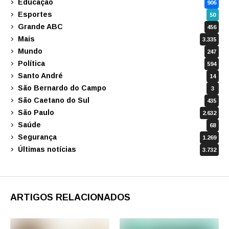
Educação
906
Esportes
50
Grande ABC
456
Mais
3.335
Mundo
247
Política
594
Santo André
14
São Bernardo do Campo
3
São Caetano do Sul
435
São Paulo
2.632
Saúde
68
Segurança
1.269
Últimas notícias
3.732
ARTIGOS RELACIONADOS