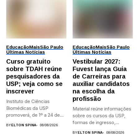
Educação
Mais
São Paulo
Educação
Mais
São Paulo
Últimas Notícias
Últimas Notícias
Curso gratuito
Vestibular 2027:
sobre TDAH reúne
Fuvest lança Guia
pesquisadores da
de Carreiras para
USP; veja como se
auxiliar candidatos
inscrever
na escolha da
profissão
Instituto de Ciências
Biomédicas da USP
Material reúne informações
promoverá, de 1º a 24 de...
sobre os cursos da USP,
formas de ingresso,
BY
ELTON SPINA
08/08/2026
campi,...
BY
ELTON SPINA
08/08/2026