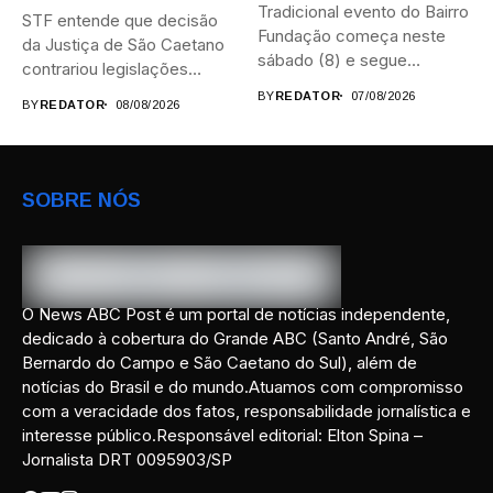
Tradicional evento do Bairro
STF entende que decisão
Fundação começa neste
da Justiça de São Caetano
sábado (8) e segue
contrariou legislações
durante...
federais...
BY
REDATOR
07/08/2026
BY
REDATOR
08/08/2026
SOBRE NÓS
O News ABC Post é um portal de notícias independente,
dedicado à cobertura do Grande ABC (Santo André, São
Bernardo do Campo e São Caetano do Sul), além de
notícias do Brasil e do mundo.Atuamos com compromisso
com a veracidade dos fatos, responsabilidade jornalística e
interesse público.Responsável editorial: Elton Spina –
Jornalista DRT 0095903/SP