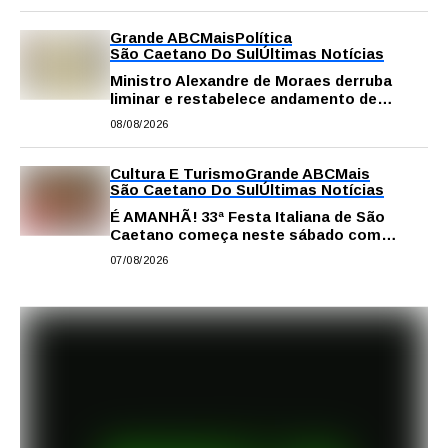
Grande ABC
Mais
Política
São Caetano Do Sul
Últimas Notícias
Ministro Alexandre de Moraes derruba
liminar e restabelece andamento de
comissão processante contra vereador
08/08/2026
Matheus Gianello
Cultura E Turismo
Grande ABC
Mais
São Caetano Do Sul
Últimas Notícias
É AMANHÃ! 33ª Festa Italiana de São
Caetano começa neste sábado com
gastronomia, música e solidariedade
07/08/2026