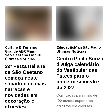
Cultura E Turismo
Educação
Mais
São Paulo
Grande ABC
Mais
Últimas Notícias
São Caetano Do Sul
Centro Paula Souza
Últimas Notícias
divulga calendário
33ª Festa Italiana
do Vestibular das
de São Caetano
Fatecs para o
começa neste
primeiro semestre
sábado com mais
de 2027
barracas e
novidades em
Com vagas para mais de
decoração e
100 cursos superiores
gratuitos em diversas
atrações