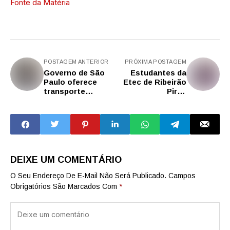
Fonte da Matéria
POSTAGEM ANTERIOR
PRÓXIMA POSTAGEM
Governo de São
Estudantes da
Paulo oferece
Etec de Ribeirão
transporte
Pires
metropolitano
desenvolvem
gratuito para
sistema com IA
estudantes nos
para aumentar
dias de Enem
bem-estar de
idosos
DEIXE UM COMENTÁRIO
O Seu Endereço De E-Mail Não Será Publicado.
Campos
Obrigatórios São Marcados Com
*