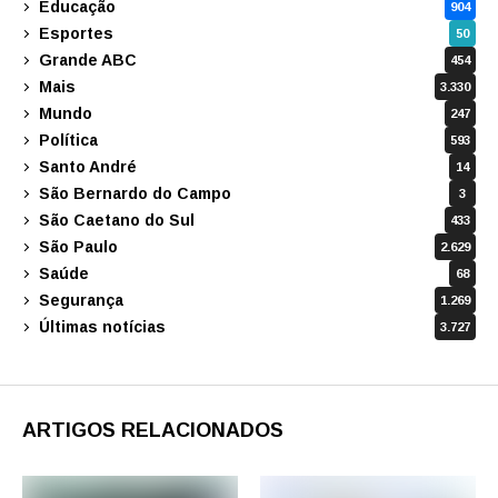
Educação
904
Esportes
50
Grande ABC
454
Mais
3.330
Mundo
247
Política
593
Santo André
14
São Bernardo do Campo
3
São Caetano do Sul
433
São Paulo
2.629
Saúde
68
Segurança
1.269
Últimas notícias
3.727
ARTIGOS RELACIONADOS