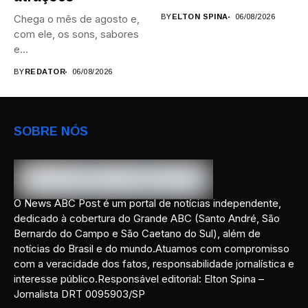
áreas,...
Chega o mês de agosto e,
BY
ELTON SPINA
06/08/2026
com ele, os sons, sabores
e...
BY
REDATOR
06/08/2026
SOBRE NÓS
O News ABC Post é um portal de notícias independente,
dedicado à cobertura do Grande ABC (Santo André, São
Bernardo do Campo e São Caetano do Sul), além de
notícias do Brasil e do mundo.Atuamos com compromisso
com a veracidade dos fatos, responsabilidade jornalística e
interesse público.Responsável editorial: Elton Spina –
Jornalista DRT 0095903/SP