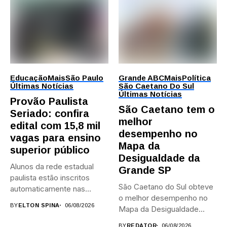
Educação
Mais
São Paulo
Grande ABC
Mais
Política
Últimas Notícias
São Caetano Do Sul
Últimas Notícias
Provão Paulista
São Caetano tem o
Seriado: confira
melhor
edital com 15,8 mil
desempenho no
vagas para ensino
Mapa da
superior público
Desigualdade da
Alunos da rede estadual
Grande SP
paulista estão inscritos
São Caetano do Sul obteve
automaticamente nas
o melhor desempenho no
provas; Candidatos da...
BY
ELTON SPINA
06/08/2026
Mapa da Desigualdade...
BY
REDATOR
06/08/2026